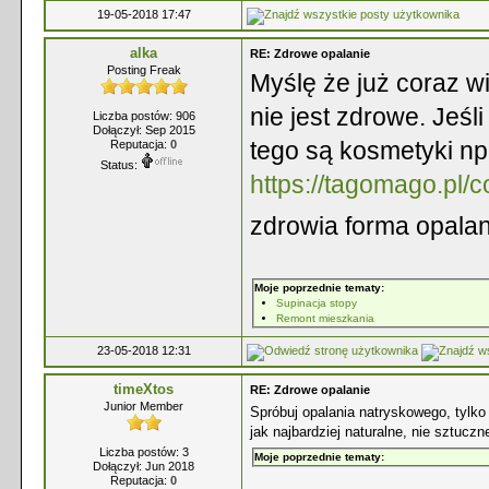
19-05-2018 17:47
alka
RE: Zdrowe opalanie
Posting Freak
Myślę że już coraz w
nie jest zdrowe. Jeśl
Liczba postów: 906
Dołączył: Sep 2015
tego są kosmetyki np.
Reputacja:
0
Status:
https://tagomago.pl/co
zdrowia forma opala
Moje poprzednie tematy:
Supinacja stopy
Remont mieszkania
23-05-2018 12:31
timeXtos
RE: Zdrowe opalanie
Junior Member
Spróbuj opalania natryskowego, tylko
jak najbardziej naturalne, nie sztuczn
Liczba postów: 3
Moje poprzednie tematy:
Dołączył: Jun 2018
Reputacja:
0