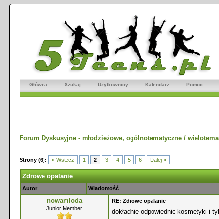
Główna
Szukaj
Użytkownicy
Kalendarz
Pomoc
Forum Dyskusyjne - młodzieżowe, ogólnotematyczne / wielotema
Strony (6):
« Wstecz
1
2
3
4
5
6
Dalej »
Zdrowe opalanie
Autor
Wiadomość
nowamloda
RE: Zdrowe opalanie
Junior Member
dokładnie odpowiednie kosmetyki i ty