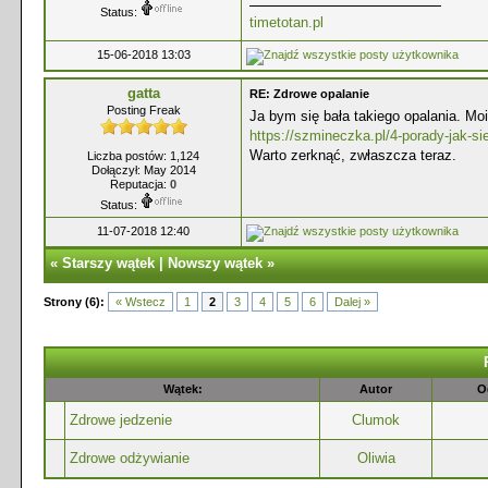
Status:
timetotan.pl
15-06-2018 13:03
gatta
RE: Zdrowe opalanie
Posting Freak
Ja bym się bała takiego opalania. Mo
https://szmineczka.pl/4-porady-jak-sie
Warto zerknąć, zwłaszcza teraz.
Liczba postów: 1,124
Dołączył: May 2014
Reputacja:
0
Status:
11-07-2018 12:40
«
Starszy wątek
|
Nowszy wątek
»
Strony (6):
« Wstecz
1
2
3
4
5
6
Dalej »
Wątek:
Autor
O
Zdrowe jedzenie
Clumok
Zdrowe odżywianie
Oliwia