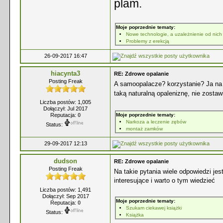
plam.
Moje poprzednie tematy:
Nowe technologie, a uzależnienie od nich
Problemy z erekcją
26-09-2017 16:47
hiacynta3
RE: Zdrowe opalanie
Posting Freak
A samoopalacze? korzystanie? Ja n
taką naturalną opaleniznę, nie zosta
Liczba postów: 1,005
Dołączył: Jul 2017
Reputacja:
0
Moje poprzednie tematy:
Narkoza a leczenie zębów
Status:
montaż zamków
29-09-2017 12:13
dudson
RE: Zdrowe opalanie
Posting Freak
Na takie pytania wiele odpowiedzi jes
interesujące i warto o tym wiedzieć
Liczba postów: 1,491
Dołączył: Sep 2017
Moje poprzednie tematy:
Reputacja:
0
Szukam ciekawej książki
Status:
Książka