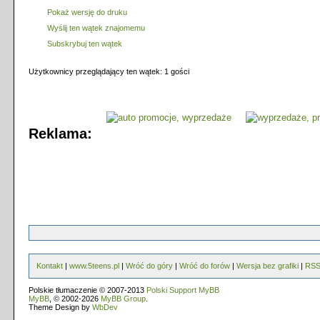
Pokaż wersję do druku
Wyślij ten wątek znajomemu
Subskrybuj ten wątek
Użytkownicy przeglądający ten wątek: 1 gości
Reklama:
Kontakt
|
www.5teens.pl
|
Wróć do góry
|
Wróć do forów
|
Wersja bez grafiki
|
RS
Polskie tłumaczenie © 2007-2013
Polski Support MyBB
MyBB
, © 2002-2026
MyBB Group
.
Theme Design by
WbDev