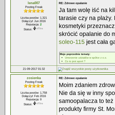
lena007
RE: Zdrowe opalanie
Posting Freak
Ja tam wolę iść na ki
tarasie czy na plaży.
Liczba postów: 1,321
Dołączył: Jun 2016
kosmetyki przeznacz
Reputacja:
2
Status:
skrócić opalanie do 
soleo-115
jest cała g
Moje poprzednie tematy:
Umorzenie udziałów w spółce z o.o.
Co to jest aport ?
21-09-2017 01:32
zosienka
RE: Zdrowe opalanie
Posting Freak
Moim zdaniem zdrowe
Nie da się w inny sp
Liczba postów: 1,758
Dołączył: Feb 2016
samoopalacza to też 
Reputacja:
0
Status:
produkty firmy St. Mo