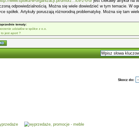
http://www.spolka-w-organizacji.pl/umorz...lce-z-o-o/
jest ciekawy artykuł na 
czoną odpowiedzialnością. Można się wiele dowiedzieć w tym temacie. W ogó
ce spółek. Artykuły poruszają różnorodną problematykę. Można się tam wiel
oprzednie tematy:
orzenie udziałów w spółce z o.o.
 to jest aport ?
Skocz do: