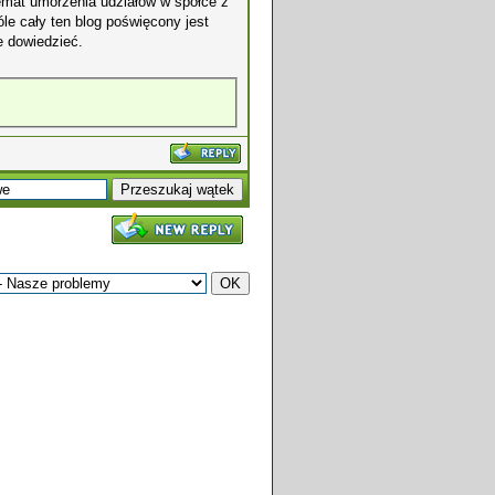
temat umorzenia udziałów w spółce z
le cały ten blog poświęcony jest
e dowiedzieć.