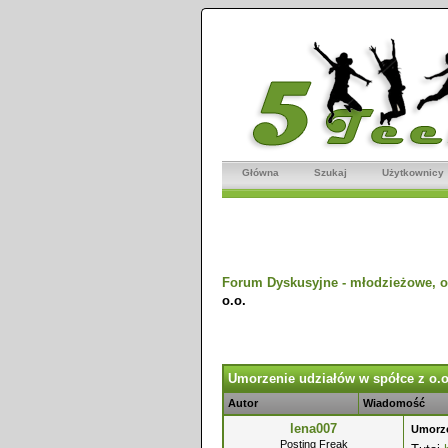
Główna
Szukaj
Użytkownicy
Forum Dyskusyjne - młodzieżowe, o
o.o.
dnio
Umorzenie udziałów w spółce z o.o
Autor
Wiadomość
lena007
Umorze
Posting Freak