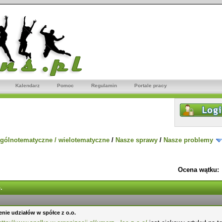
Kalendarz
Pomoc
Regulamin
Portale pracy
gólnotematyczne / wielotematyczne
/
Nasze sprawy
/
Nasze problemy
Ocena wątku:
.
nie udziałów w spółce z o.o.