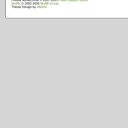
Polskie tłumaczenie © 2007-2013
Polski Support MyBB
MyBB
, © 2002-2026
MyBB Group
.
Theme Design by
WbDev