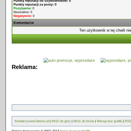
Punkty reputacji od użytkowników: 0
Punkty reputacji za posty: 0
Pozytywne:
0
Neutralne:
0
Negatywne:
0
Komentarze
Ten użytkownik w tej chwili ni
Reklama:
Kontakt
|
www.5teens.pl
|
Wróć do góry
|
Wróć do forów
|
Wersja bez grafiki
|
RS