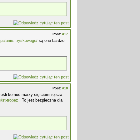
Post:
#17
palanie...ryskowego/
są one bardzo
Post:
#18
 Jeśli komuś marzy się ciemniejsza
s/st-tropez
. To jest bezpieczna dla