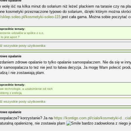
rowe opalanie
 wolę iść na kilka minut do solarium niż leżeć plackiem na tarasie czy na pla
pne kosmetyki przeznaczone typowo do solarium, dzięki którym można skróci
//sklep.soleo.pl/kosmetyki-soleo-115
jest cała gama. Można sobie poczytać co
oprzednie tematy:
orzenie udziałów w spółce z o.o.
 to jest aport ?
rowe opalanie
daniem zdrowe opalanie to tylko opalanie samoopalaczem. Nie da się w inny
r samoopalacza to też nie jest to łatwa decyzja. Ja mogę Wam polecić produ
udzą i nie zostawiają plam.
oprzednie tematy:
we technologie, a uzależnienie od nich
oblemy z erekcją
rowe opalanie
oopalacze? korzystanie? Ja na
https://kontigo.com.pl/cialo/kosmetyki-d...cia
aturalną opaleniznę, nie zostawia plam
bardzo zadowolona z niego 