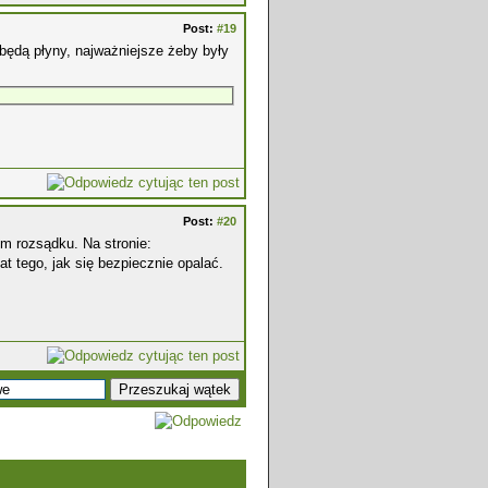
Post:
#19
 będą płyny, najważniejsze żeby były
Post:
#20
em rozsądku. Na stronie:
t tego, jak się bezpiecznie opalać.