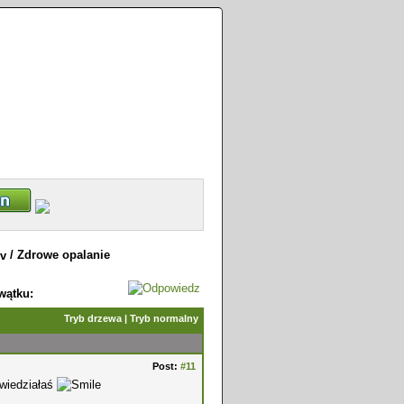
/
Zdrowe opalanie
wątku:
Tryb drzewa
|
Tryb normalny
Post:
#11
owiedziałaś