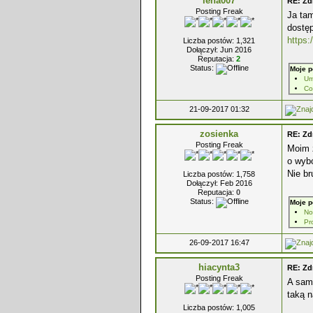
lena007
RE: Zd
Posting Freak
Ja tam
dostę
https:
Liczba postów: 1,321
Dołączył: Jun 2016
Reputacja:
2
Status:
Moje p
Um
Co
21-09-2017 01:32
zosienka
RE: Zd
Posting Freak
Moim z
o wybó
Nie br
Liczba postów: 1,758
Dołączył: Feb 2016
Reputacja:
0
Status:
Moje p
No
Pr
26-09-2017 16:47
hiacynta3
RE: Zd
Posting Freak
A sam
taką n
Liczba postów: 1,005