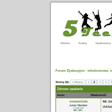
Główna
Szukaj
Użytkownicy
Forum Dyskusyjne - młodzieżowe, o
- 0 Średnio
Strony (6):
« Wstecz
1
2
3
4
Zdrowe opalanie
Autor
Wiadomość
nowamloda
RE: Zd
Junior Member
dokład