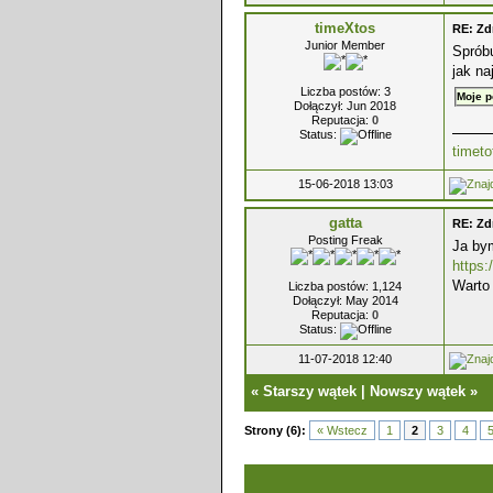
timeXtos
RE: Zd
Junior Member
Spróbu
jak na
Liczba postów: 3
Moje p
Dołączył: Jun 2018
Reputacja:
0
Status:
timeto
15-06-2018 13:03
gatta
RE: Zd
Posting Freak
Ja bym
https:
Warto 
Liczba postów: 1,124
Dołączył: May 2014
Reputacja:
0
Status:
11-07-2018 12:40
«
Starszy wątek
|
Nowszy wątek
»
Strony (6):
« Wstecz
1
2
3
4