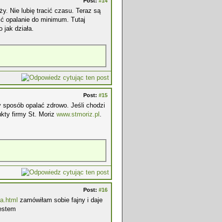
Post:
#14
ży. Nie lubię tracić czasu. Teraz są
ć opalanie do minimum. Tutaj
 jak działa.
Post:
#15
 sposób opalać zdrowo. Jeśli chodzi
kty firmy St. Moriz
www.stmoriz.pl
.
Post:
#16
la.html
zamówiłam sobie fajny i daje
jestem