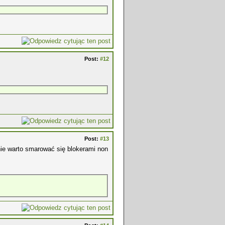
Post:
#12
Post:
#13
c nie warto smarować się blokerami non