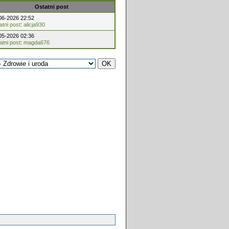
Ostatni post
06-2026 22:52
atni post
:
alicja930
05-2026 02:36
atni post
:
magda676