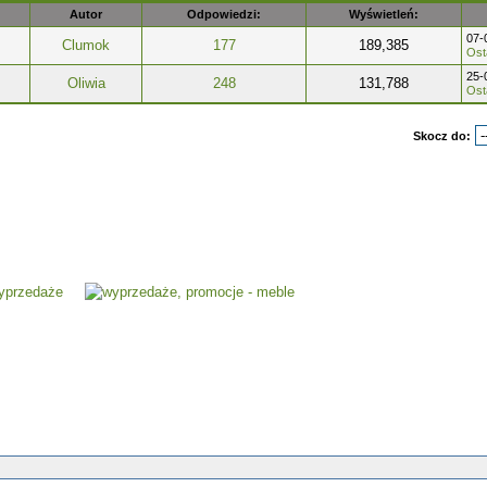
Autor
Odpowiedzi:
Wyświetleń:
07-
Clumok
177
189,385
Ost
25-
Oliwia
248
131,788
Ost
Skocz do: