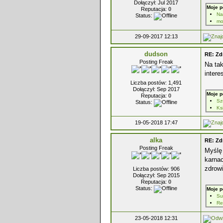
Dołączył: Jul 2017
Moje p
Reputacja:
0
Na
Status:
mo
29-09-2017 12:13
dudson
RE: Zd
Posting Freak
Na tak
intere
Liczba postów: 1,491
Dołączył: Sep 2017
Moje p
Reputacja:
0
Sz
Status:
Ks
19-05-2018 17:47
alka
RE: Zd
Posting Freak
Myślę 
karnac
zdrow
Liczba postów: 906
Dołączył: Sep 2015
Reputacja:
0
Status:
Moje p
Su
Re
23-05-2018 12:31