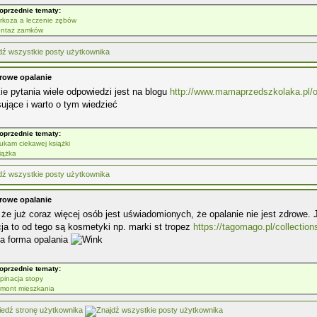
oprzednie tematy:
rkoza a leczenie zębów
ntaż zamków
rowe opalanie
ie pytania wiele odpowiedzi jest na blogu
http://www.mamaprzedszkolaka.pl/o
sujące i warto o tym wiedzieć
oprzednie tematy:
ukam ciekawej książki
iążka
rowe opalanie
że już coraz więcej osób jest uświadomionych, że opalanie nie jest zdrowe.
ja to od tego są kosmetyki np. marki st tropez
https://tagomago.pl/collection
ia forma opalania
oprzednie tematy:
pinacja stopy
mont mieszkania