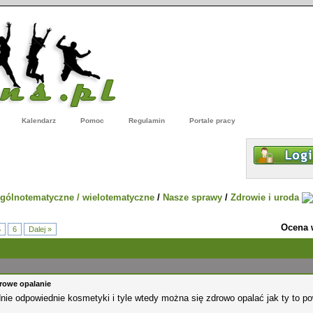
Kalendarz
Pomoc
Regulamin
Portale pracy
gólnotematyczne / wielotematyczne
/
Nasze sprawy
/
Zdrowie i uroda
Ocena 
5
6
Dalej »
rowe opalanie
nie odpowiednie kosmetyki i tyle wtedy można się zdrowo opalać jak ty to p