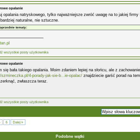
rowe opalanie
j opalania natryskowego, tylko najważniejsze zwróć uwagę na to jakiej firmy
jbardziej naturalne, nie sztuczne.
oprzednie tematy:
tan.pl
rowe opalanie
 się bała takiego opalania. Moim zdaniem lepiej na słońcu, ale z zachowani
//szmineczka.pl/4-porady-jak-sie-b...ie-opalac/
znajdziecie garść porad na tema
zerknąć, zwłaszcza teraz.
5
6
Dalej »
Podobne wątki