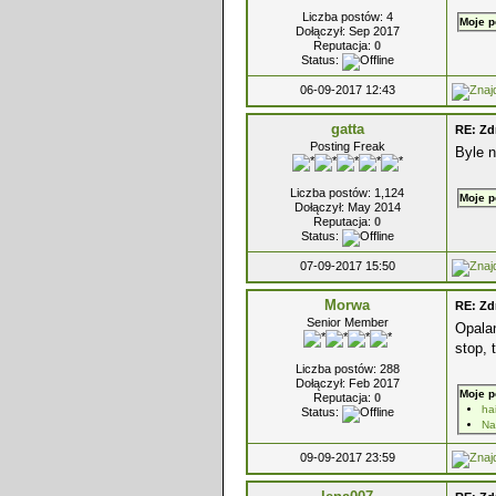
Liczba postów: 4
Moje p
Dołączył: Sep 2017
Reputacja:
0
Status:
06-09-2017 12:43
gatta
RE: Zd
Posting Freak
Byle n
Liczba postów: 1,124
Moje p
Dołączył: May 2014
Reputacja:
0
Status:
07-09-2017 15:50
Morwa
RE: Zd
Senior Member
Opalan
stop, 
Liczba postów: 288
Dołączył: Feb 2017
Moje p
Reputacja:
0
ha
Status:
Na
09-09-2017 23:59