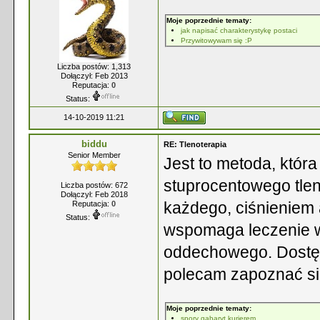
Moje poprzednie tematy:
jak napisać charakterystykę postaci
Przywitowywam się :P
Liczba postów: 1,313
Dołączył: Feb 2013
Reputacja:
0
Status:
14-10-2019 11:21
biddu
RE: Tlenoterapia
Senior Member
Jest to metoda, któr
stuprocentowego tle
Liczba postów: 672
Dołączył: Feb 2018
każdego, ciśnieniem
Reputacja:
0
Status:
wspomaga leczenie w
oddechowego. Dostę
polecam zapoznać się
Moje poprzednie tematy:
spory gabaryt kurierem