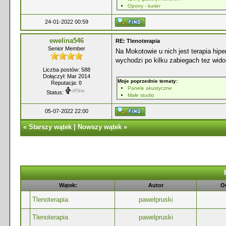
Opony - kurier
24-01-2022 00:59
ewelina546
RE: Tlenoterapia
Senior Member
Na Mokotowie u nich jest terapia hip
wychodzi po kilku zabiegach tez wid
Liczba postów: 588
Dołączył: Mar 2014
Moje poprzednie tematy:
Reputacja:
0
Panele akustyczne
Status:
Małe studio
05-07-2022 22:00
«
Starszy wątek
|
Nowszy wątek
»
Wątek:
Autor
O
Tlenoterapia
pawelpruski
Tlenoterapia
pawelpruski