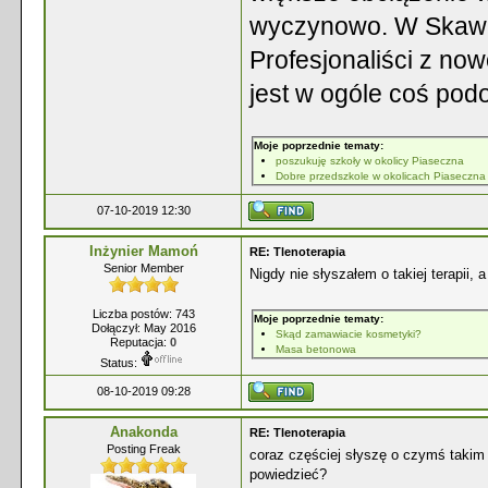
wyczynowo. W Skawini
Profesjonaliści z no
jest w ogóle coś pod
Moje poprzednie tematy:
poszukuję szkoły w okolicy Piaseczna
Dobre przedszkole w okolicach Piaseczna
07-10-2019 12:30
Inżynier Mamoń
RE: Tlenoterapia
Senior Member
Nigdy nie słyszałem o takiej terapii, 
Liczba postów: 743
Moje poprzednie tematy:
Dołączył: May 2016
Skąd zamawiacie kosmetyki?
Reputacja:
0
Masa betonowa
Status:
08-10-2019 09:28
Anakonda
RE: Tlenoterapia
Posting Freak
coraz częściej słyszę o czymś takim
powiedzieć?