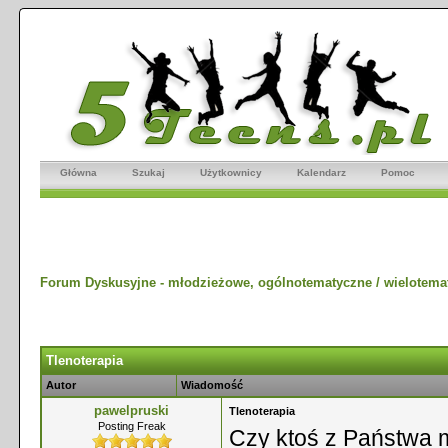
Główna
Szukaj
Użytkownicy
Kalendarz
Pomoc
Forum Dyskusyjne - młodzieżowe, ogólnotematyczne / wielotema
Tlenoterapia
Autor
Wiadomość
pawelpruski
Tlenoterapia
Posting Freak
Czy ktoś z Państwa m