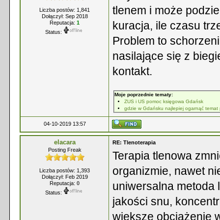
tlenem i może podzie
Liczba postów: 1,841
Dołączył: Sep 2018
kuracja, ile czasu tr
Reputacja:
1
Status:
Problem to schorzeni
nasilające się z bie
kontakt.
Moje poprzednie tematy:
ZUS i US pomoc księgowa Gdańsk
gdzie w Gdańsku najlepiej ogarnąć temat
04-10-2019 13:57
elacara
RE: Tlenoterapia
Posting Freak
Terapia tlenowa zmni
organizmie, nawet ni
Liczba postów: 1,393
Dołączył: Feb 2019
uniwersalna metoda 
Reputacja:
0
Status:
jakości snu, koncent
większe obciążenie 