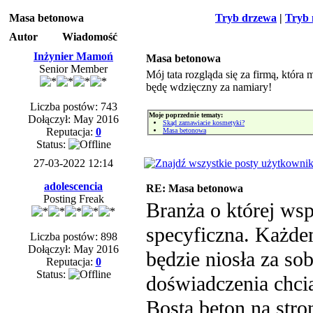
Masa betonowa
Tryb drzewa
|
Tryb 
Autor
Wiadomość
Inżynier Mamoń
Masa betonowa
Senior Member
Mój tata rozgląda się za firmą, która
będę wdzięczny za namiary!
Liczba postów: 743
Moje poprzednie tematy:
Dołączył: May 2016
Skąd zamawiacie kosmetyki?
Reputacja:
0
Masa betonowa
Status:
27-03-2022 12:14
adolescencia
RE: Masa betonowa
Posting Freak
Branża o której ws
specyficzna. Każde
Liczba postów: 898
Dołączył: May 2016
będzie niosła za so
Reputacja:
0
Status:
doświadczenia chci
Bosta beton na stro