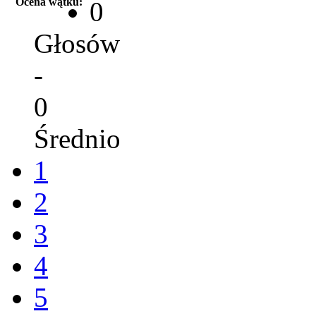
Ocena wątku:
0
Głosów
-
0
Średnio
1
2
3
4
5