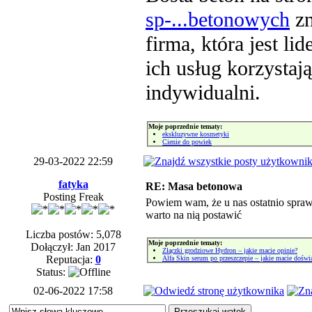
sp-...betonowych
zn
firma, która jest l
ich usług korzystaj
indywidualni.
Moje poprzednie tematy:
ekskluzywne kosmetyki
Cienie do powiek
29-03-2022 22:59
fatyka
RE: Masa betonowa
Posting Freak
Powiem wam, że u nas ostatnio spraw
warto na nią postawić
Liczba postów: 5,078
Moje poprzednie tematy:
Dołączył: Jan 2017
Złączki grodziowe Hydron – jakie macie opinie?
Reputacja:
0
Alfa Skin serum po przeszczepie – jakie macie doświ
Status:
02-06-2022 17:58