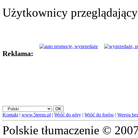
Użytkownicy przeglądający 
Reklama:
Kontakt
|
www.5teens.pl
|
Wróć do góry
|
Wróć do forów
|
Wersja bez
Polskie tłumaczenie © 20