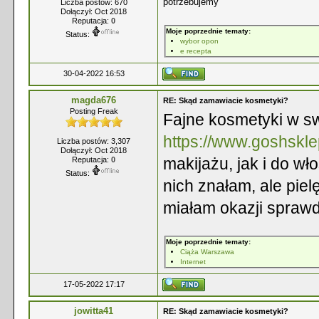
potrzebujemy
Liczba postów: 670
Dołączył: Oct 2018
Reputacja:
0
Moje poprzednie tematy:
Status:
wybor opon
e recepta
30-04-2022 16:53
magda676
RE: Skąd zamawiacie kosmetyki?
Posting Freak
Fajne kosmetyki w sw
https://www.goshsklep
Liczba postów: 3,307
Dołączył: Oct 2018
makijażu, jak i do w
Reputacja:
0
Status:
nich znałam, ale piel
miałam okazji sprawdz
Moje poprzednie tematy:
Ciąża Warszawa
Internet
17-05-2022 17:17
jowitta41
RE: Skąd zamawiacie kosmetyki?