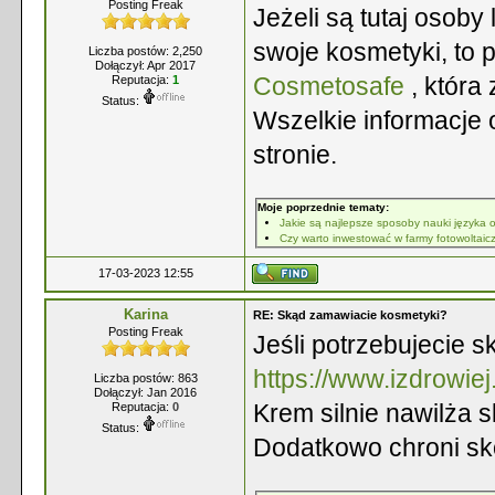
Posting Freak
Jeżeli są tutaj osoby
swoje kosmetyki, to 
Liczba postów: 2,250
Dołączył: Apr 2017
Cosmetosafe
, która
Reputacja:
1
Status:
Wszelkie informacje o
stronie.
Moje poprzednie tematy:
Jakie są najlepsze sposoby nauki języka 
Czy warto inwestować w farmy fotowoltai
17-03-2023 12:55
Karina
RE: Skąd zamawiacie kosmetyki?
Posting Freak
Jeśli potrzebujecie 
https://www.izdrowiej
Liczba postów: 863
Dołączył: Jan 2016
Krem silnie nawilża s
Reputacja:
0
Status:
Dodatkowo chroni skó