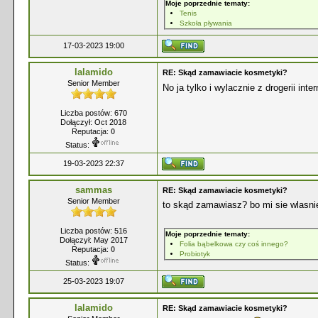
Moje poprzednie tematy:
Tenis
Szkoła pływania
17-03-2023 19:00
lalamido
RE: Skąd zamawiacie kosmetyki?
Senior Member
No ja tylko i wylacznie z drogerii in
Liczba postów: 670
Dołączył: Oct 2018
Reputacja:
0
Status:
19-03-2023 22:37
sammas
RE: Skąd zamawiacie kosmetyki?
Senior Member
to skąd zamawiasz? bo mi sie wlasni
Liczba postów: 516
Moje poprzednie tematy:
Dołączył: May 2017
Folia bąbelkowa czy coś innego?
Reputacja:
0
Probiotyk
Status:
25-03-2023 19:07
lalamido
RE: Skąd zamawiacie kosmetyki?