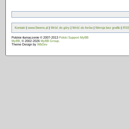
Kontakt
|
www.5teens.pl
|
Wróć do góry
|
Wróć do forów
|
Wersja bez grafiki
|
RS
Polskie tłumaczenie © 2007-2013
Polski Support MyBB
MyBB
, © 2002-2026
MyBB Group
.
Theme Design by
WbDev