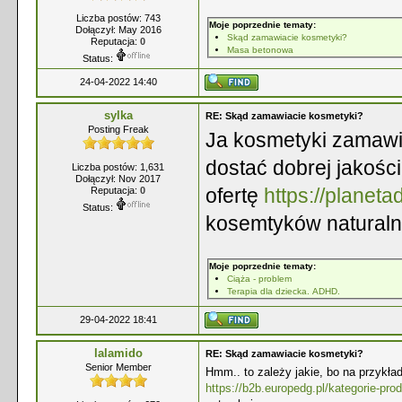
Liczba postów: 743
Moje poprzednie tematy:
Dołączył: May 2016
Skąd zamawiacie kosmetyki?
Reputacja:
0
Masa betonowa
Status:
24-04-2022 14:40
sylka
RE: Skąd zamawiacie kosmetyki?
Posting Freak
Ja kosmetyki zamawia
dostać dobrej jakości
Liczba postów: 1,631
Dołączył: Nov 2017
ofertę
https://planeta
Reputacja:
0
Status:
kosemtyków naturalny
Moje poprzednie tematy:
Ciąża - problem
Terapia dla dziecka. ADHD.
29-04-2022 18:41
lalamido
RE: Skąd zamawiacie kosmetyki?
Senior Member
Hmm.. to zależy jakie, bo na przykła
https://b2b.europedg.pl/kategorie-pr