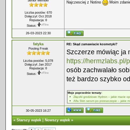
Senior Member
Najczesciej z Notino
Moim zdani
Liczba postów: 670
Dołączył: Oct 2018
Reputacja:
0
Status:
26-03-2023 22:30
fatyka
RE: Skąd zamawiacie kosmetyki?
Posting Freak
Szczerze mówiąc ja 
https://hermzlabs.pl
Liczba postów: 5,078
Dołączył: Jan 2017
osób zachwalało sob
Reputacja:
0
Status:
też bardzo szybko od
Moje poprzednie tematy:
Złączki grodziowe Hydron – jakie macie op
Alfa Skin serum po przeszczepie – jakie 
30-05-2023 16:27
«
Starszy wątek
|
Nowszy wątek
»