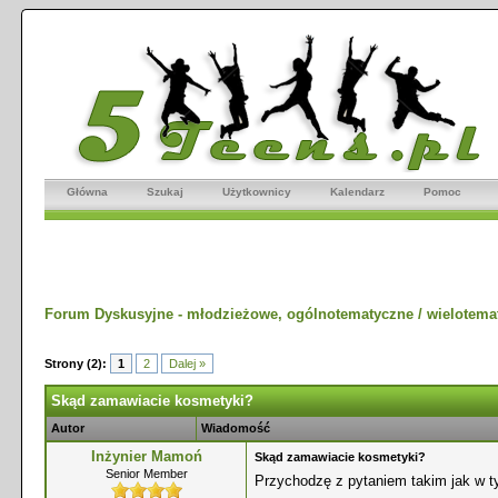
Główna
Szukaj
Użytkownicy
Kalendarz
Pomoc
Forum Dyskusyjne - młodzieżowe, ogólnotematyczne / wielotema
Strony (2):
1
2
Dalej »
Skąd zamawiacie kosmetyki?
Autor
Wiadomość
Inżynier Mamoń
Skąd zamawiacie kosmetyki?
Senior Member
Przychodzę z pytaniem takim jak w t