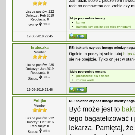
Jak radzic sobie z pieczeniem i swe
rade po domowemu cos zrobic czy mu
Liczba postów: 222
Dołączył: Feb 2019
Moje poprzednie tematy:
Reputacja:
0
kantor
Status:
bakterie czy cos innego miedzy nogami
12-08-2019 22:45
krateczka
RE: bakterie czy cos innego miedzy nog
Member
Ogolnie to poczytaj sobie tutaj
https:
sie nie obejdzie. Tylko on jest w sta
Liczba postów: 235
Dołączył: Jan 2019
Moje poprzednie tematy:
Reputacja:
0
przedszkole dla dziecka
Status:
zdrowa woda
13-08-2019 23:46
Folijka
RE: bakterie czy cos innego miedzy nog
Member
Być może jest to
bak
tego bagatelizować i
Liczba postów: 222
Dołączył: Oct 2016
lekarza. Pamiętaj, ż
Reputacja:
0
Status: