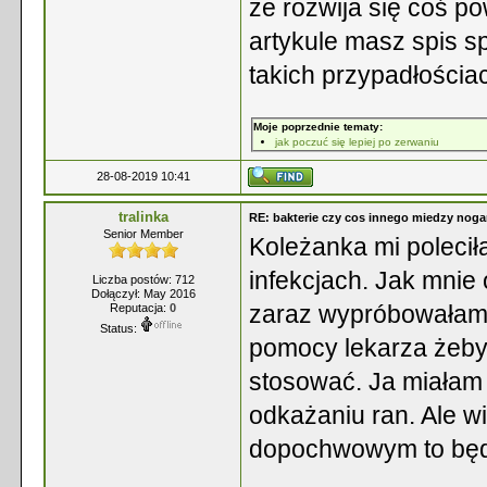
że rozwija się coś p
artykule masz spis s
takich przypadłościac
Moje poprzednie tematy:
jak poczuć się lepiej po zerwaniu
28-08-2019 10:41
tralinka
RE: bakterie czy cos innego miedzy nog
Senior Member
Koleżanka mi polecił
infekcjach. Jak mnie 
Liczba postów: 712
Dołączył: May 2016
zaraz wypróbowałam.
Reputacja:
0
Status:
pomocy lekarza żeby 
stosować. Ja miałam 
odkażaniu ran. Ale w
dopochwowym to będz