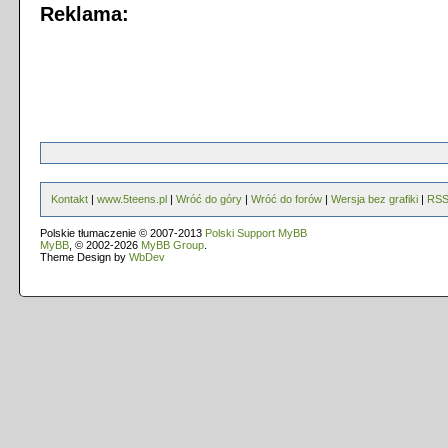
Reklama:
Kontakt
|
www.5teens.pl
|
Wróć do góry
|
Wróć do forów
|
Wersja bez grafiki
|
RS
Polskie tłumaczenie © 2007-2013
Polski Support MyBB
MyBB
, © 2002-2026
MyBB Group
.
Theme Design by
WbDev