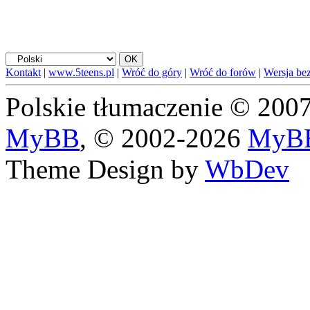
Kontakt
|
www.5teens.pl
|
Wróć do góry
|
Wróć do forów
|
Wersja bez
Polskie tłumaczenie © 20
MyBB
, © 2002-2026
MyBB
Theme Design by
WbDev