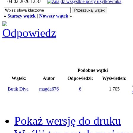
04-02-2026 12:37
«
Starszy wątek
|
Nowszy wątek
»
Podobne wątki
Wątek:
Autor
Odpowiedzi:
Wyświetleń:
Butik Diva
magda676
6
1,705
Pokaż wersję do druku