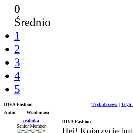
0
Średnio
1
2
3
4
5
DIVA Fashion
Tryb drzewa
|
Tryb 
Autor
Wiadomość
tralinka
DIVA Fashion
Senior Member
Hej! Kojarzycie bu