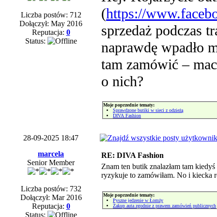
(
https://www.faceb
Liczba postów: 712
Dołączył: May 2016
sprzedaż podczas tr
Reputacja:
0
Status:
naprawdę wpadło mi
tam zamówić – maci
o nich?
Moje poprzednie tematy:
Sprawdzone butiki w sieci z odzieżą
DIVA Fashion
28-09-2025 18:47
marcela
RE: DIVA Fashion
Senior Member
Znam ten butik znalazłam tam kiedyś 
ryzykuje to zamówiłam. No i kiecka 
Liczba postów: 732
Moje poprzednie tematy:
Dołączył: Mar 2016
Pyszne jedzenie w Łomży
Reputacja:
0
Zakup auta zgodnie z prawem zamówień publicznych
Status: