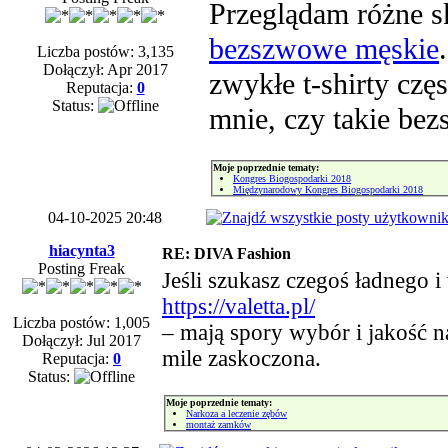
Przeglądam różne s
bezszwowe męskie
Liczba postów: 3,135
Dołączył: Apr 2017
zwykłe t-shirty czę
Reputacja:
0
Status:
mnie, czy takie bez
Moje poprzednie tematy:
Kongres Biogospodarki 2018
Międzynarodowy Kongres Biogospodarki 2018
04-10-2025 20:48
hiacynta3
RE: DIVA Fashion
Posting Freak
Jeśli szukasz czegoś ładnego i 
https://valetta.pl/
Liczba postów: 1,005
– mają spory wybór i jakość n
Dołączył: Jul 2017
mile zaskoczona.
Reputacja:
0
Status:
Moje poprzednie tematy:
Narkoza a leczenie zębów
montaż zamków