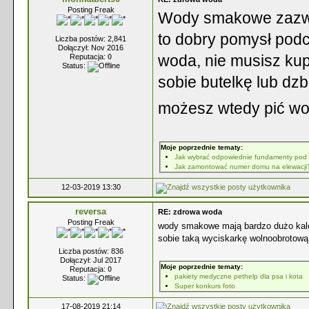
Posting Freak
Wody smakowe zazwyc
to dobry pomysł pod
Liczba postów: 2,841
Dołączył: Nov 2016
woda, nie musisz kup
Reputacja:
0
Status:
sobie butelkę lub dzb
możesz wtedy pić w
Moje poprzednie tematy:
Jak wybrać odpowiednie fundamenty pod
Jak zamontować numer domu na elewacji
12-03-2019 13:30
reversa
RE: zdrowa woda
Posting Freak
wody smakowe mają bardzo dużo kalori
sobie taką wyciskarkę wolnoobrotową 
Liczba postów: 836
Dołączył: Jul 2017
Moje poprzednie tematy:
Reputacja:
0
pakiety medyczne pethelp dla psa i kota
Status:
Super konkurs foto
17-08-2019 21:14