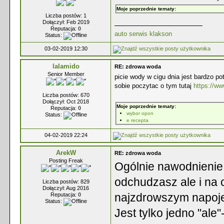
Moje poprzednie tematy:
Liczba postów: 1
Dołączył: Feb 2019
Reputacja:
0
auto serwis klakson
Status:
03-02-2019 12:30
lalamido
RE: zdrowa woda
Senior Member
picie wody w cigu dnia jest bardzo po
sobie poczytac o tym tutaj
https://ww
Liczba postów: 670
Dołączył: Oct 2018
Moje poprzednie tematy:
Reputacja:
0
wybor opon
Status:
e recepta
04-02-2019 22:24
ArekW
RE: zdrowa woda
Posting Freak
Ogólnie nawodnienie 
odchudzasz ale i na c
Liczba postów: 829
Dołączył: Aug 2016
najzdrowszym napoje
Reputacja:
0
Status:
Jest tylko jedno "ale