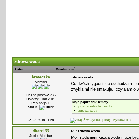
zdrowa woda
Autor
Wiadomość
krateczka
zdrowa woda
Member
Od dwóch tygodni sie odchudzam.. ra
zwykla mi nie smakuje.. czytalam o wo
Liczba postów: 235
Dołączył: Jan 2019
Moje poprzednie tematy:
Reputacja:
0
przedszkole dla dziecka
Status:
zdrowa woda
03-02-2019 11:59
4karol33
RE: zdrowa woda
Junior Member
Moim zdaniem każda woda może być ś