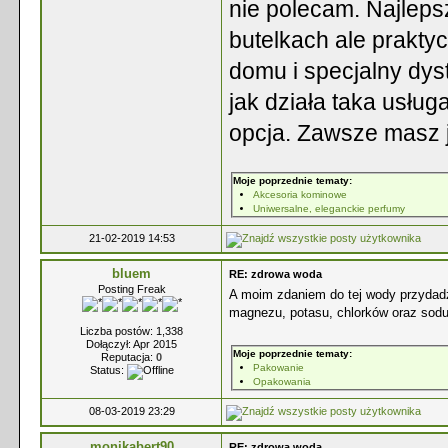
nie polecam. Najlep
butelkach ale prakty
domu i specjalny dys
jak działa taka usłu
opcja. Zawsze masz 
Moje poprzednie tematy:
Akcesoria kominowe
Uniwersalne, eleganckie perfumy
21-02-2019 14:53
bluem
RE: zdrowa woda
Posting Freak
A moim zdaniem do tej wody przydad
magnezu, potasu, chlorków oraz sodu 
Liczba postów: 1,338
Dołączył: Apr 2015
Moje poprzednie tematy:
Reputacja:
0
Pakowanie
Status:
Opakowania
08-03-2019 23:29
monikabert90
RE: zdrowa woda