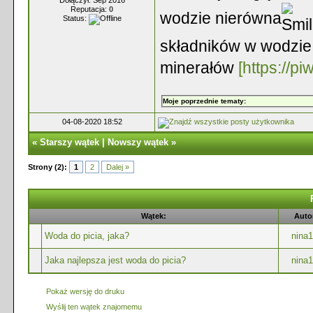
Reputacja:
0
wodzie nierówna
Status:
składników w wodzie,
minerałów
[https://p
Moje poprzednie tematy:
04-08-2020 18:52
«
Starszy wątek
|
Nowszy wątek
»
Strony (2):
1
2
Dalej »
Wątek:
Auto
Woda do picia, jaka?
nina
Jaka najlepsza jest woda do picia?
nina
Pokaż wersję do druku
Wyślij ten wątek znajomemu