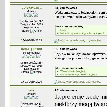
gorskakozica
RE: zdrowa woda
Member
Woda smakowa to totalne zło ! Sam cu
niej rob swieze soki warzywne i war
Liczba postów: 222
Dołączył: Feb 2019
Moje poprzednie tematy:
Reputacja:
0
kantor
Status:
bakterie czy cos innego miedzy nogami
25-09-2019 23:53
dzika_pantera
RE: zdrowa woda
Senior Member
Fajnie w takich sytuacjach sprawdza
ekologiczny produkt, który generuje 
Liczba postów: 267
Dołączył: Jan 2018
Moje poprzednie tematy:
Reputacja:
0
Wyszukiwarka biegłych
Status:
lista biegłych sądowych Białystok
17-10-2019 14:20
tess
RE: zdrowa woda
Member
Ja preferuje wodę m
niektórzy mogą twier
Liczba postów: 65
Dołączył: Sep 2016