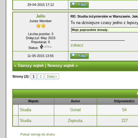
29-04-2015 17:12
Jello
RE: Studia inżynierskie w Warszawie. Jak
Junior Member
To na dzisiejsze czasy jedno z lepszy
Moje poprzednie tematy:
Liczba postów: 3
Dołączył: May 2015
Reputacja:
0
zobacz
Status:
11-05-2015 13:55
«
Starszy wątek
|
Nowszy wątek
»
Strony (2):
1
2
Dalej »
Wątek:
Autor
Odpowiedzi:
Studia
Grinel
54
Studia.
Zepsuta.
227
Pokaż wersję do druku