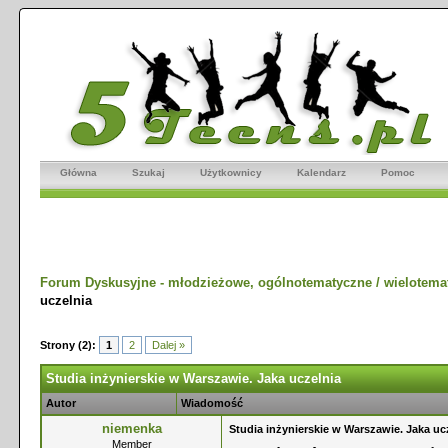
Główna
Szukaj
Użytkownicy
Kalendarz
Pomoc
Forum Dyskusyjne - młodzieżowe, ogólnotematyczne / wielotema
uczelnia
Strony (2):
1
2
Dalej »
Studia inżynierskie w Warszawie. Jaka uczelnia
Autor
Wiadomość
niemenka
Studia inżynierskie w Warszawie. Jaka uc
Member