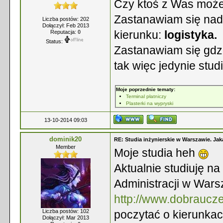
Czy ktoś z Was może
Zastanawiam się nad
Liczba postów: 202
Dołączył: Feb 2013
kierunku:
logistyka.
Reputacja:
0
Status:
Zastanawiam się gdzi
tak więc jedynie stu
Moje poprzednie tematy:
Terminal płatniczy
Plasterki na wypryski
13-10-2014 09:03
dominik20
RE: Studia inżynierskie w Warszawie. Jak
Member
Moje studia heh
Aktualnie studiuję na
Administracji w Wars
http://www.dobrauczel
Liczba postów: 102
poczytać o kierunkac
Dołączył: Mar 2013