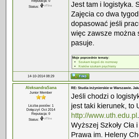
Reputacja:
0
Jest tam i logistyka. 
Status:
Zajęcia co dwa tygod
dopasować jeśli pra
więc zawsze można si
pasuje.
Moje poprzednie tematy:
Szukam kogoś do rozmowy
Kraków szukam psychiatry
14-10-2014 08:29
AleksandraSana
RE: Studia inżynierskie w Warszawie. Jak
Junior Member
Jeśli chodzi o logist
jest taki kierunek, t
Liczba postów: 1
Dołączył: Oct 2014
http://www.uth.edu.pl
Reputacja:
0
Status:
Wyższej Szkoły Cła i
Prawa im. Heleny Cho