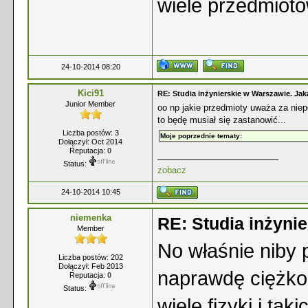
wiele przedmiotó
24-10-2014 08:20
Kici91
RE: Studia inżynierskie w Warszawie. Jak
Junior Member
oo np jakie przedmioty uważa za niep
to będę musiał się zastanowić...
Liczba postów: 3
Moje poprzednie tematy:
Dołączył: Oct 2014
Reputacja:
0
Status:
zobacz
24-10-2014 10:45
niemenka
RE: Studia inżyni
Member
No właśnie niby p
Liczba postów: 202
Dołączył: Feb 2013
naprawdę ciężko 
Reputacja:
0
Status:
wiele fizyki i tak