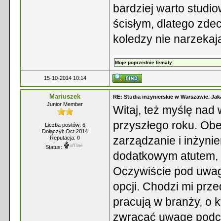
bardziej warto studi
ścisłym, dlatego zde
koledzy nie narzeka
Moje poprzednie tematy:
15-10-2014 10:14
Mariuszek
RE: Studia inżynierskie w Warszawie. Jak
Junior Member
Witaj, też myślę nad 
przyszłego roku. Ob
Liczba postów: 6
Dołączył: Oct 2014
zarządzanie i inżynie
Reputacja:
0
Status:
dodatkowym atutem, 
Oczywiście pod uwagę
opcji. Chodzi mi prz
pracują w branży, o k
zwracać uwagę podcza