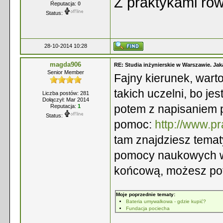
Z praktykami ró
Reputacja:
0
Status:
28-10-2014 10:28
magda906
RE: Studia inżynierskie w Warszawie. Jak
Senior Member
Fajny kierunek, war
takich uczelni, bo je
Liczba postów: 281
Dołączył: Mar 2014
potem z napisaniem 
Reputacja:
1
Status:
pomoc:
http://www.p
tam znajdziesz tematy
pomocy naukowych w 
końcową, możesz pot
Moje poprzednie tematy:
Bateria umywalkowa - gdzie kupić?
Fundacja pociecha