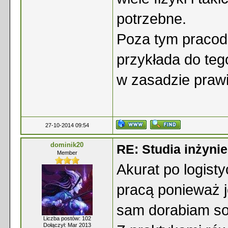
potrzebne.
Poza tym pracod
przykłada do teg
w zasadzie prawie
27-10-2014 09:54
dominik20
RE: Studia inżyni
Member
Akurat po logist
pracą ponieważ j
sam dorabiam so
Liczba postów: 102
Dołączył: Mar 2013