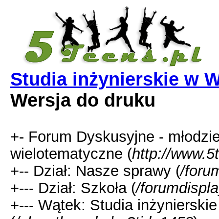
Studia inżynierskie w 
Wersja do druku
+- Forum Dyskusyjne - młodzi
wielotematyczne (
http://www.5
+-- Dział: Nasze sprawy (
/foru
+--- Dział: Szkoła (
/forumdispl
+--- Wątek: Studia inżynierski