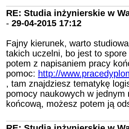
RE: Studia inżynierskie w Wa
-
29-04-2015
17:12
Fajny kierunek, warto studiow
takich uczelni, bo jest to spor
potem z napisaniem pracy końc
pomoc:
http://www.pracedyplo
, tam znajdziesz tematykę logi
pomocy naukowych w jednym m
końcową, możesz potem ją ods
RE: Studia inżynierskie w Wa