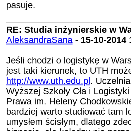
pasuje.
RE: Studia inżynierskie w Wa
AleksandraSana
-
15-10-2014
Jeśli chodzi o logistykę w War
jest taki kierunek, to UTH moż
http://www.uth.edu.pl
. Uczelni
Wyższej Szkoły Cła i Logistyk
Prawa im. Heleny Chodkowskiej
bardziej warto studiować tam l
umysłem ścisłym, dlatego zde