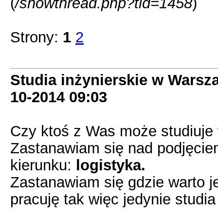
(
/showthread.php?tid=1458
)
Strony:
1
2
Studia inżynierskie w Warsza
10-2014
09:03
Czy ktoś z Was może studiuje
Zastanawiam się nad podjęcie
kierunku:
logistyka.
Zastanawiam się gdzie warto j
pracuję tak więc jedynie stud