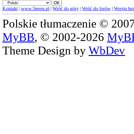
Kontakt
|
www.5teens.pl
|
Wróć do góry
|
Wróć do forów
|
Wersja bez
Polskie tłumaczenie © 20
MyBB
, © 2002-2026
MyBB
Theme Design by
WbDev