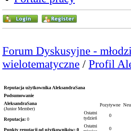
Forum Dyskusyjne - młodzi
wielotematyczne
/
Profil A
Reputacja użytkownika AleksandraSana
Podsumowanie
AleksandraSana
Pozytywne
Neu
(Junior Member)
Ostatni
0
tydzień
Reputacja:
0
Ostatni
0
Punkty reputacji od użytkowników: 0