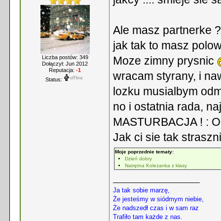
Ale masz partnerke 
jak tak to masz pol
Liczba postów: 349
Moze zimny prysnic
Dołączył: Jun 2012
Reputacja:
-1
wracam styrany, i na
Status:
lozku musialbym od
no i ostatnia rada, n
MASTURBACJA ! : O
Jak ci sie tak straszn
Moje poprzednie tematy:
Dzień dobry
Natrętna Kolezanka z klasy
Ja tak sobie marzę,
Że jesteśmy w siódmym niebie,
Że nadszedł czas i w sam raz
Trafiło tam każde z nas.