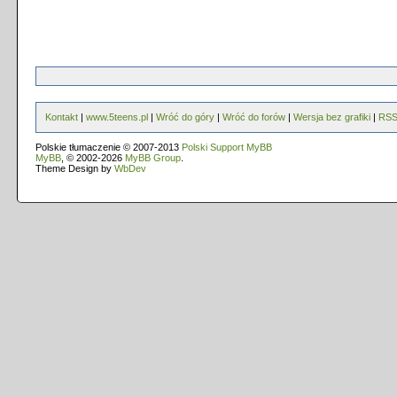
Kontakt
|
www.5teens.pl
|
Wróć do góry
|
Wróć do forów
|
Wersja bez grafiki
|
RS
Polskie tłumaczenie © 2007-2013
Polski Support MyBB
MyBB
, © 2002-2026
MyBB Group
.
Theme Design by
WbDev