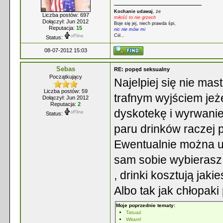
Kochanie udawaj
, że
Liczba postów: 697
miłość to nie grzech
Dołączył: Jun 2012
Boje się jej, niech prawda śpi,
Reputacja:
15
nic nie mów mi
Ciii...
Status:
08-07-2012 15:03
Sebas
RE: popęd seksualny
Początkujący
Najelpiej się nie ma
Liczba postów: 59
trafnym wyjściem jeż
Dołączył: Jun 2012
Reputacja:
2
dyskotekę i wyrwanie 
Status:
paru drinków raczej 
Ewentualnie można ud
sam sobie wybierasz 
, drinki kosztują jaki
Albo tak jak chłopaki
Moje poprzednie tematy:
Tatuaż
Witam!