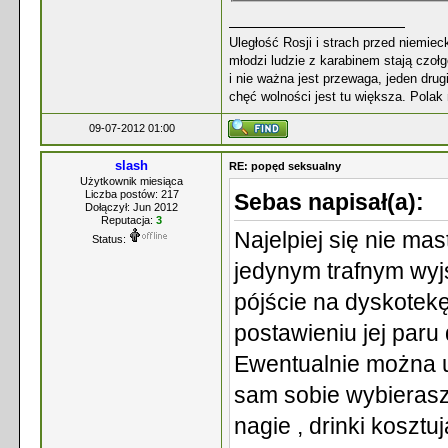
Uległość Rosji i strach przed niemie
młodzi ludzie z karabinem stają czoł
i nie ważna jest przewaga, jeden dr
chęć wolności jest tu większa. Polak
09-07-2012 01:00
slash
RE: popęd seksualny
Użytkownik miesiąca
Liczba postów: 217
Sebas napisał(a):
Dołączył: Jun 2012
Reputacja:
3
Najelpiej się nie ma
Status:
jedynym trafnym wyj
pójście na dyskotekę
postawieniu jej paru
Ewentualnie można u
sam sobie wybierasz
nagie , drinki kosztu