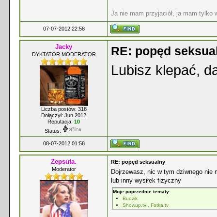
Ja nie mam przyjaciół, ja mam tylko
07-07-2012 22:58
Jacky
RE: popęd seksua
DYKTATOR MODERATOR
Lubisz klepać, da
Liczba postów: 318
Dołączył: Jun 2012
Reputacja:
10
Status:
08-07-2012 01:58
Zepsuta.
RE: popęd seksualny
Moderator
Dojrzewasz, nic w tym dziwnego nie m
lub inny wysiłek fizyczny
Moje poprzednie tematy:
Budzik
Showup.tv , Fotka.tv