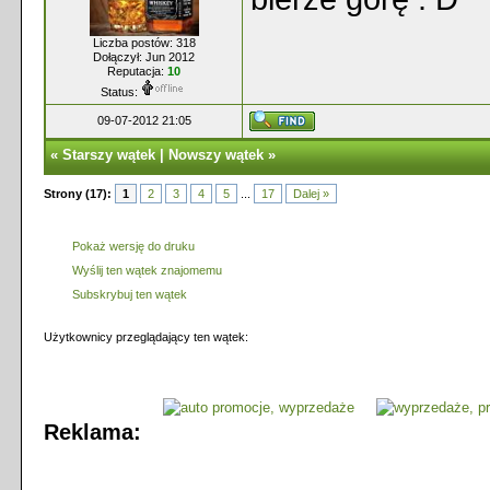
Liczba postów: 318
Dołączył: Jun 2012
Reputacja:
10
Status:
09-07-2012 21:05
«
Starszy wątek
|
Nowszy wątek
»
Strony (17):
1
2
3
4
5
...
17
Dalej »
Pokaż wersję do druku
Wyślij ten wątek znajomemu
Subskrybuj ten wątek
Użytkownicy przeglądający ten wątek:
Reklama: