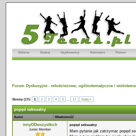
Główna
Szukaj
Użytkownicy
Kalendarz
Pomoc
Forum Dyskusyjne - młodzieżowe, ogólnotematyczne / wielotema
Strony (17):
1
2
3
4
5
...
17
Dalej »
popęd seksualny
Autor
Wiadomość
innyODwszystkich
popęd seksualny
Junior Member
Mam pytanie jak zatrzymac popęd se