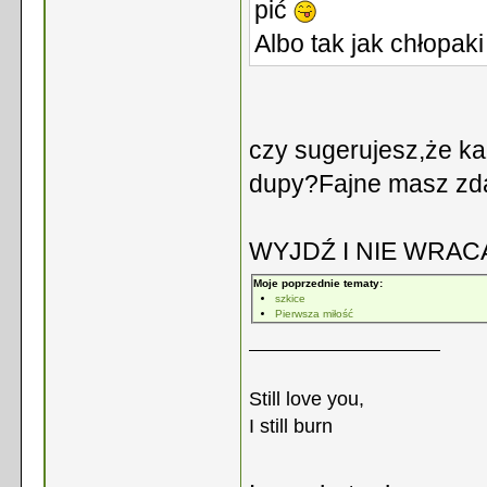
pić
Albo tak jak chłopak
czy sugerujesz,że ka
dupy?Fajne masz zda
WYJDŹ I NIE WRAC
Moje poprzednie tematy:
szkice
Pierwsza miłość
Still love you,
I still burn