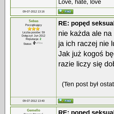
Love, hate, love
09-07-2012 13:16
Sebas
RE: popęd seksua
Początkujący
nie każda ale na
Liczba postów: 59
Dołączył: Jun 2012
Reputacja:
2
ja ich raczej nie
Status:
Jak już kogoś bę
razie liczy się 
(Ten post był ost
09-07-2012 13:40
Gemello
RE: popęd seksua