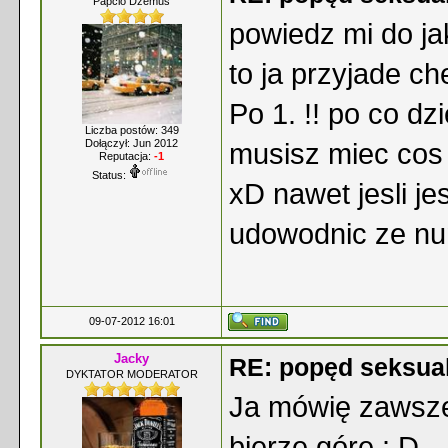
Papcio Dżemuś
powiedz mi do ja
to ja przyjade ch
Po 1. !! po co dz
Liczba postów: 349
Dołączył: Jun 2012
musisz miec cos 
Reputacja:
-1
Status:
xD nawet jesli je
udowodnic ze num
09-07-2012 16:01
Jacky
RE: popęd seksua
DYKTATOR MODERATOR
Ja mówię zawsze
bierze górę : D