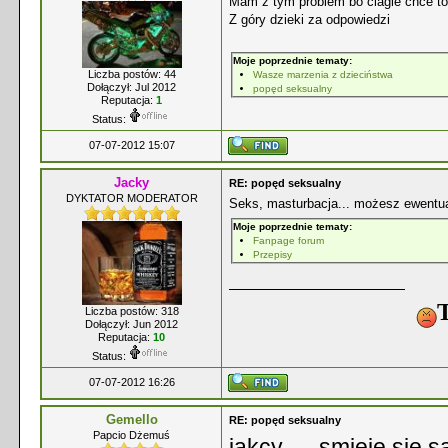
Mam z tym problem bo ciagle chce to 
Z góry dzieki za odpowiedzi
Moje poprzednie tematy:
Liczba postów: 44
Wasze marzenia z dzieciństwa
Dołączył: Jul 2012
popęd seksualny
Reputacja:
1
Status:
07-07-2012 15:07
Jacky
RE: popęd seksualny
DYKTATOR MODERATOR
Seks, masturbacja... możesz ewentual
Moje poprzednie tematy:
Fanpage forum
Przepisy
T
Liczba postów: 318
Dołączył: Jun 2012
Reputacja:
10
Status:
07-07-2012 16:26
Gemello
RE: popęd seksualny
Papcio Dżemuś
jakcy .... smieje sie