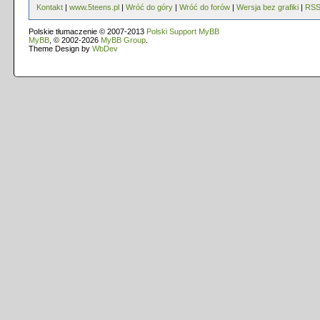
Kontakt
|
www.5teens.pl
|
Wróć do góry
|
Wróć do forów
|
Wersja bez grafiki
|
RS
Polskie tłumaczenie © 2007-2013
Polski Support MyBB
MyBB
, © 2002-2026
MyBB Group
.
Theme Design by
WbDev