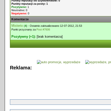
Punkty reputacji od użytkowników: 0
Punkty reputacji za posty: 1
Pozytywne:
1
Neutralne:
0
Negatywne:
0
Komentarze
Misterio
(
4
) - Ostatnio zaktualizowano 12-07-2012, 21:53
Punkt przyznany za
Post #7606
Pozytywny (+1):
[brak komentarza]
Reklama: