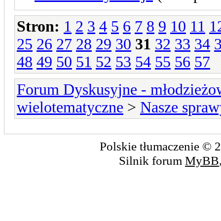
Stron:
1
2
3
4
5
6
7
8
9
10
11
1
25
26
27
28
29
30
31
32
33
34
48
49
50
51
52
53
54
55
56
57
Forum Dyskusyjne - młodzieżow
wielotematyczne
>
Nasze spraw
Polskie tłumaczenie ©
Silnik forum
MyBB