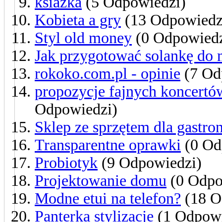
ksiazka
(5 Odpowiedzi)
Kobieta a gry
(13 Odpowiedz
Styl old money
(0 Odpowiedz
Jak przygotować solankę do 
rokoko.com.pl - opinie
(7 Od
propozycje fajnych koncertó
Odpowiedzi)
Sklep ze sprzętem dla gastro
Transparentne oprawki
(0 Od
Probiotyk
(9 Odpowiedzi)
Projektowanie domu
(0 Odpo
Modne etui na telefon?
(18 O
Panterka stylizacje
(1 Odpow