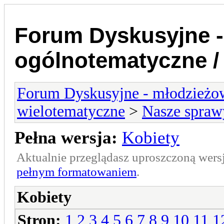
Forum Dyskusyjne -
ogólnotematyczne /
Forum Dyskusyjne - młodzieżow
wielotematyczne
>
Nasze spraw
Pełna wersja:
Kobiety
Aktualnie przeglądasz uproszczoną wers
pełnym formatowaniem
.
Kobiety
Stron:
1
2
3
4
5
6
7
8
9
10
11
1