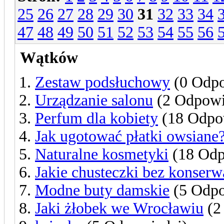
25
26
27
28
29
30
31
32
33
34
47
48
49
50
51
52
53
54
55
56
Wątków
Zestaw podsłuchowy
(0 Odpo
Urządzanie salonu
(2 Odpowi
Perfum dla kobiety
(18 Odpo
Jak ugotować płatki owsiane
Naturalne kosmetyki
(18 Odp
Jakie chusteczki bez konser
Modne buty damskie
(5 Odpo
Jaki żłobek we Wrocławiu
(2