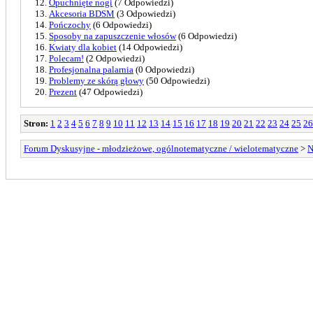
Opuchnięte nogi
(7 Odpowiedzi)
Akcesoria BDSM
(3 Odpowiedzi)
Pończochy
(6 Odpowiedzi)
Sposoby na zapuszczenie włosów
(6 Odpowiedzi)
Kwiaty dla kobiet
(14 Odpowiedzi)
Polecam!
(2 Odpowiedzi)
Profesjonalna palarnia
(0 Odpowiedzi)
Problemy ze skórą głowy
(50 Odpowiedzi)
Prezent
(47 Odpowiedzi)
Stron:
1
2
3
4
5
6
7
8
9
10
11
12
13
14
15
16
17
18
19
20
21
22
23
24
25
26
Forum Dyskusyjne - młodzieżowe, ogólnotematyczne / wielotematyczne
>
N