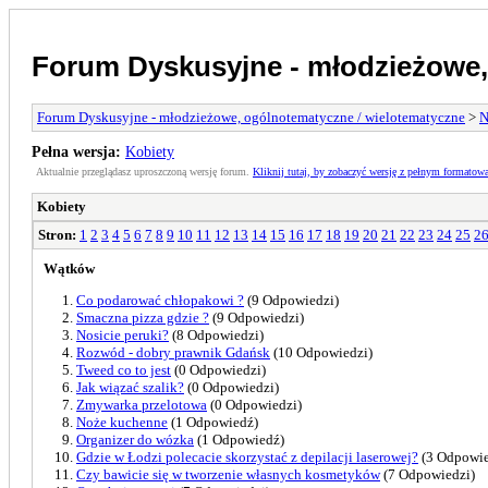
Forum Dyskusyjne - młodzieżowe,
Forum Dyskusyjne - młodzieżowe, ogólnotematyczne / wielotematyczne
>
N
Pełna wersja:
Kobiety
Aktualnie przeglądasz uproszczoną wersję forum.
Kliknij tutaj, by zobaczyć wersję z pełnym formatow
Kobiety
Stron:
1
2
3
4
5
6
7
8
9
10
11
12
13
14
15
16
17
18
19
20
21
22
23
24
25
2
Wątków
Co podarować chłopakowi ?
(9 Odpowiedzi)
Smaczna pizza gdzie ?
(9 Odpowiedzi)
Nosicie peruki?
(8 Odpowiedzi)
Rozwód - dobry prawnik Gdańsk
(10 Odpowiedzi)
Tweed co to jest
(0 Odpowiedzi)
Jak wiązać szalik?
(0 Odpowiedzi)
Zmywarka przelotowa
(0 Odpowiedzi)
Noże kuchenne
(1 Odpowiedź)
Organizer do wózka
(1 Odpowiedź)
Gdzie w Łodzi polecacie skorzystać z depilacji laserowej?
(3 Odpowie
Czy bawicie się w tworzenie własnych kosmetyków
(7 Odpowiedzi)