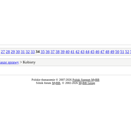
27
28
29
30
31
32
33
34
35
36
37
38
39
40
41
42
43
44
45
46
47
48
49
50
51
52
asze sprawy
> Kobiety
Polskie tłumaczenie © 2007-2026
Polski Support MyBB
Silnik forum
MyBB
, © 2002-2026
MyBB Group