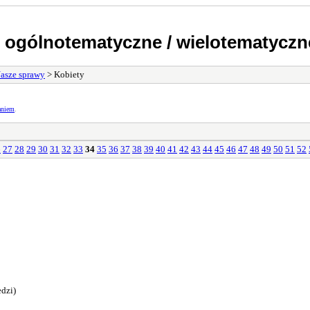
 ogólnotematyczne / wielotematyczn
asze sprawy
> Kobiety
aniem
.
6
27
28
29
30
31
32
33
34
35
36
37
38
39
40
41
42
43
44
45
46
47
48
49
50
51
52
dzi)