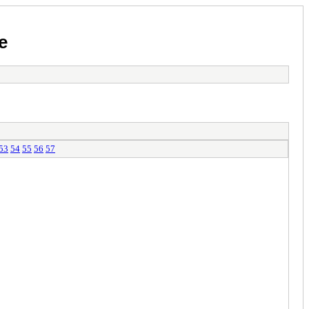
e
53
54
55
56
57