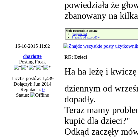
powiedziała że głow
zbanowany na kilka 
Moje poprzednie tematy:
program cad
Prawnik od rozwodów
16-10-2015 11:02
charlotte
RE: Dzieci
Posting Freak
Ha ha leżę i kwicz
Liczba postów: 1,439
Dołączył: Jun 2014
dziennym od wrześni
Reputacja:
0
Status:
dopadły.
Teraz mamy proble
kupić dla dzieci?"
Odkąd zaczęły mówi