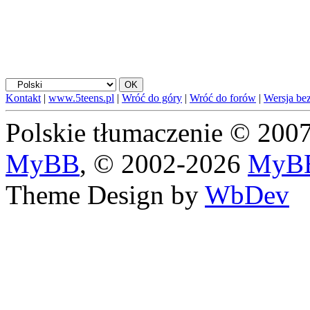
Kontakt
|
www.5teens.pl
|
Wróć do góry
|
Wróć do forów
|
Wersja bez
Polskie tłumaczenie © 20
MyBB
, © 2002-2026
MyBB
Theme Design by
WbDev