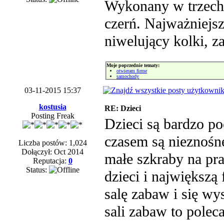
Wykonany w trzech 
czerń. Najważniejsz
niwelujący kolki, z
Moje poprzednie tematy:
otwieram firme
samochody
03-11-2015 15:37
kostusia
RE: Dzieci
Posting Freak
Dzieci są bardzo po
czasem są nieznośne
Liczba postów: 1,024
Dołączył: Oct 2014
małe szkraby na pr
Reputacja:
0
Status:
dzieci i największą f
salę zabaw i się wys
sali zabaw to pole