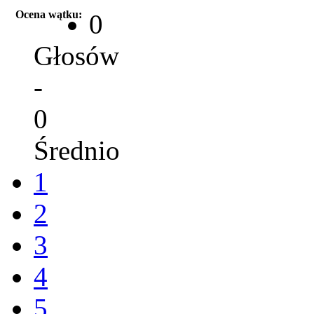
Ocena wątku:
0
Głosów
-
0
Średnio
1
2
3
4
5