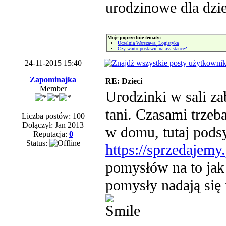
urodzinowe dla dzi
Moje poprzednie tematy:
Uczelnia Warszawa. Logistyka
Czy warto postawić na assistance?
24-11-2015 15:40
Zapominajka
RE: Dzieci
Member
Urodzinki w sali za
tani. Czasami trzeb
Liczba postów: 100
Dołączył: Jan 2013
w domu, tutaj pods
Reputacja:
0
Status:
https://sprzedajemy
pomysłów na to jak
pomysły nadają się t