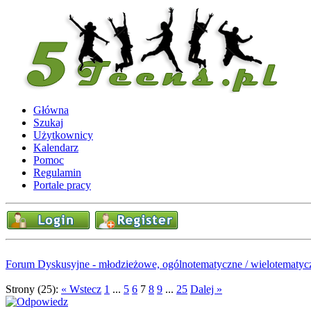
Główna
Szukaj
Użytkownicy
Kalendarz
Pomoc
Regulamin
Portale pracy
Forum Dyskusyjne - młodzieżowe, ogólnotematyczne / wielotematyc
Strony (25):
« Wstecz
1
...
5
6
7
8
9
...
25
Dalej »