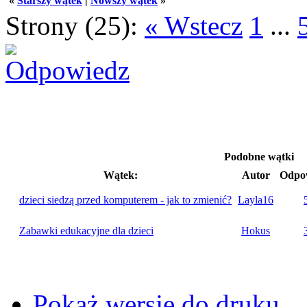
«
Starszy wątek
|
Nowszy wątek
»
Strony (25):
« Wstecz
1
...
Podobne wątki
Wątek:
Autor
Odpow
dzieci siedzą przed komputerem - jak to zmienić?
Layla16
Zabawki edukacyjne dla dzieci
Hokus
Pokaż wersję do druku