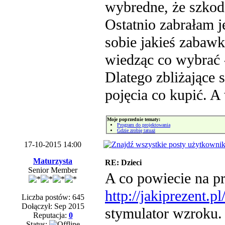
wybredne, że szkod
Ostatnio zabrałam j
sobie jakieś zabawk
wiedząc co wybrać 
Dlatego zbliżające 
pojęcia co kupić. A
Moje poprzednie tematy:
Program do projektowania
Gdzie zrobię tatuaż
17-10-2015 14:00
Maturzysta
RE: Dzieci
Senior Member
A co powiecie na p
http://jakiprezent.pl
Liczba postów: 645
Dołączył: Sep 2015
stymulator wzroku.
Reputacja:
0
Status: