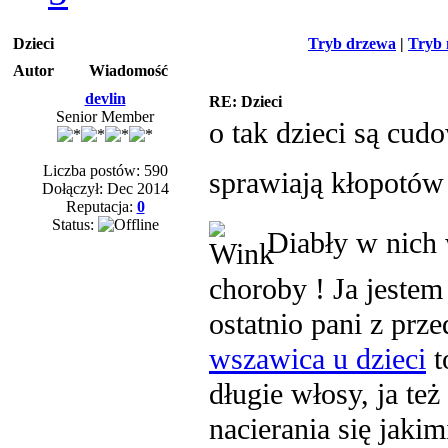
Dzieci
Tryb drzewa
|
Tryb 
Autor
Wiadomość
devlin
RE: Dzieci
Senior Member
o tak dzieci są cud
Liczba postów: 590
sprawiają kłopotó
Dołączył: Dec 2014
Reputacja:
0
Status:
Diabły w nich w
choroby ! Ja jestem
ostatnio pani z prz
wszawica u dzieci
t
długie włosy, ja te
nacierania się jaki