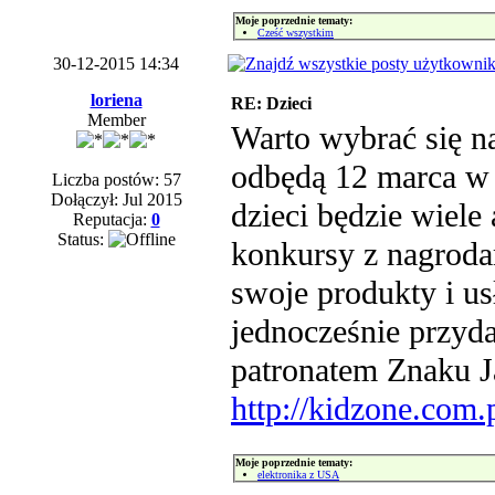
Moje poprzednie tematy:
Cześć wszystkim
30-12-2015 14:34
loriena
RE: Dzieci
Member
Warto wybrać się n
odbędą 12 marca w 
Liczba postów: 57
Dołączył: Jul 2015
dzieci będzie wiele 
Reputacja:
0
Status:
konkursy z nagroda
swoje produkty i us
jednocześnie przyda
patronatem Znaku J
http://kidzone.com.p
Moje poprzednie tematy:
elektronika z USA