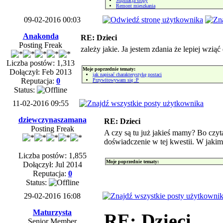
Supinacja stopy
Remont mieszkania
09-02-2016 00:03
Anakonda
RE: Dzieci
Posting Freak
zależy jakie. Ja jestem zdania że lepiej wziąć
Liczba postów: 1,313
Moje poprzednie tematy:
Dołączył: Feb 2013
jak napisać charakterystykę postaci
Reputacja:
0
Przywitowywam się :P
Status:
11-02-2016 09:55
dziewczynaszamana
RE: Dzieci
Posting Freak
A czy są tu już jakieś mamy? Bo czy
doświadczenie w tej kwestii. W jaki
Liczba postów: 1,855
Moje poprzednie tematy:
Dołączył: Jul 2014
Reputacja:
0
Status:
29-02-2016 16:08
Maturzysta
RE: Dzieci
Senior Member