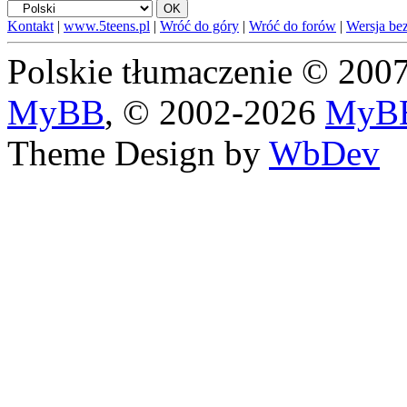
Kontakt
|
www.5teens.pl
|
Wróć do góry
|
Wróć do forów
|
Wersja bez
Polskie tłumaczenie © 20
MyBB
, © 2002-2026
MyBB
Theme Design by
WbDev