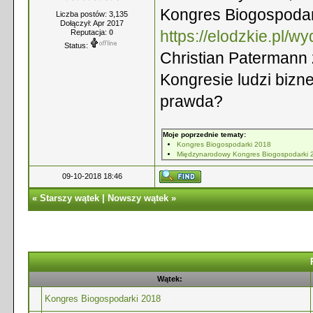
Kongres Biogospodar
Liczba postów: 3,135
Dołączył: Apr 2017
https://elodzkie.pl/w
Reputacja:
0
Status:
Christian Patermann 
Kongresie ludzi bizne
prawda?
Moje poprzednie tematy:
Kongres Biogospodarki 2018
Międzynarodowy Kongres Biogospodarki 
09-10-2018 18:46
«
Starszy wątek
|
Nowszy wątek
»
Wątek:
Kongres Biogospodarki 2018