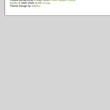
Polskie tłumaczenie © 2007-2013
Polski Support MyBB
MyBB
, © 2002-2026
MyBB Group
.
Theme Design by
WbDev