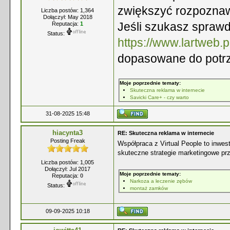
zwiększyć rozpoznawa
Liczba postów: 1,364
Dołączył: May 2018
Jeśli szukasz sprawd
Reputacja:
1
Status:
https://www.lartweb.p
dopasowane do potrz
Moje poprzednie tematy:
Skuteczna reklama w internecie
Savicki Care+ - czy warto
31-08-2025 15:48
hiacynta3
RE: Skuteczna reklama w internecie
Posting Freak
Współpraca z Virtual People to inwes
skuteczne strategie marketingowe pr
Liczba postów: 1,005
Dołączył: Jul 2017
Moje poprzednie tematy:
Reputacja:
0
Narkoza a leczenie zębów
Status:
montaż zamków
09-09-2025 10:18