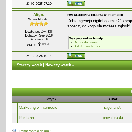
23-09-2025 07:20
Aligru
RE: Skuteczna reklama w internecie
Senior Member
Dobra agencja digital ogarnie Ci kom
zobacz, do kogo się możesz zgłosić.
Liczba postów: 338
Dołączył: Sep 2018
Moje poprzednie tematy:
Reputacja:
0
Tarcza do granitu
Status:
Szkolna wycieczka
24-10-2025 10:14
«
Starszy wątek
|
Nowszy wątek
»
Wątek:
Autor
Marketing w internecie
ragerian87
Reklama
pawelpruski
Pokaż wersję do druku