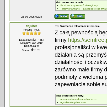
Moje poprzednie tematy:
Producent opakowań ekologicznych
Tarasy drewniane – jak zadbać o ich trwał
23-09-2025 02:08
dajuber
RE: Skuteczna reklama w internecie
Posting Freak
Z całą pewnością będ
firmy
https://semtree.
Liczba postów: 7,383
Dołączył: Jan 2019
profesjonaliści w kw
Reputacja:
0
Status:
działania są przemyś
działalności i oczek
zarówno małe firmy dz
podmioty z wieloma 
zapewniacie sobie su
Moje poprzednie tematy:
producent ogrodzeń gabionowych
ogrodzenie gabionowe