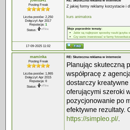
jowitta41
RE: Skuteczna reklama w internecie
Posting Freak
Z jakiej formy reklamy korzystacie i 
kurs animatora
Liczba postów: 2,250
Dołączył: Apr 2017
Reputacja:
1
Moje poprzednie tematy:
Status:
Jakie są najlepsze sposoby nauki języka 
Czy warto inwestować w farmy fotowoltai
17-09-2025 11:02
maminka
RE: Skuteczna reklama w internecie
Posting Freak
Planując skuteczną p
współpracę z agencją
Liczba postów: 1,865
Dołączył: Apr 2015
dostarczy kreatywne 
Reputacja:
0
Status:
oferującymi szeroki 
pozycjonowanie po m
efektywne rezultaty. 
https://simpleo.pl/
.