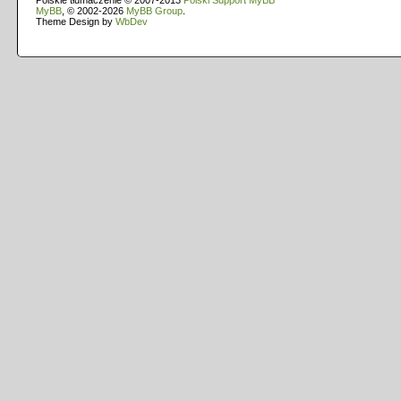
Polskie tłumaczenie © 2007-2013
Polski Support MyBB
MyBB
, © 2002-2026
MyBB Group
.
Theme Design by
WbDev