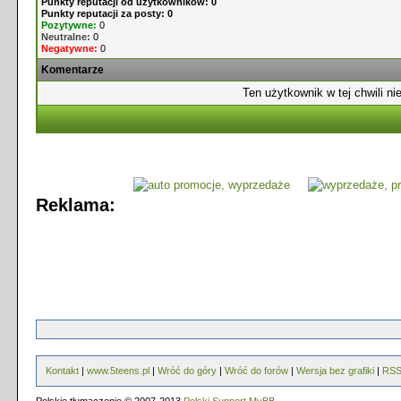
Punkty reputacji od użytkowników: 0
Punkty reputacji za posty: 0
Pozytywne:
0
Neutralne:
0
Negatywne:
0
Komentarze
Ten użytkownik w tej chwili ni
Reklama:
Kontakt
|
www.5teens.pl
|
Wróć do góry
|
Wróć do forów
|
Wersja bez grafiki
|
RS