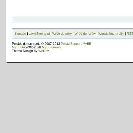
Kontakt
|
www.5teens.pl
|
Wróć do góry
|
Wróć do forów
|
Wersja bez grafiki
|
RS
Polskie tłumaczenie © 2007-2013
Polski Support MyBB
MyBB
, © 2002-2026
MyBB Group
.
Theme Design by
WbDev