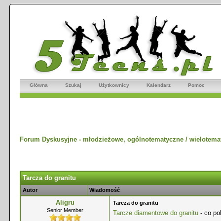
Główna
Szukaj
Użytkownicy
Kalendarz
Pomoc
Forum Dyskusyjne - młodzieżowe, ogólnotematyczne / wielotema
Tarcza do granitu
Autor
Wiadomość
Aligru
Tarcza do granitu
Senior Member
Tarcze diamentowe do granitu
- co po