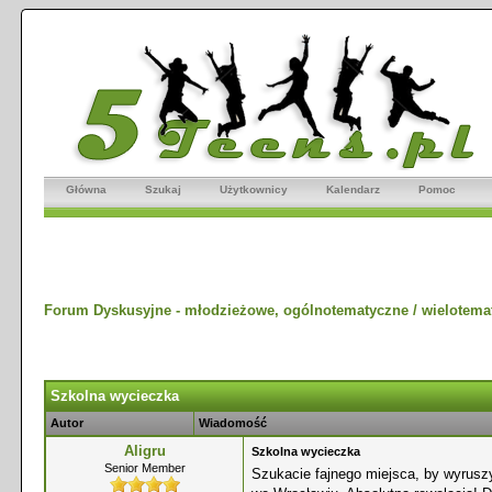
Główna
Szukaj
Użytkownicy
Kalendarz
Pomoc
Forum Dyskusyjne - młodzieżowe, ogólnotematyczne / wielotema
Szkolna wycieczka
Autor
Wiadomość
Aligru
Szkolna wycieczka
Senior Member
Szukacie fajnego miejsca, by wyrusz