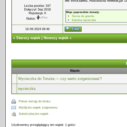
we Wrocławiu. Absolutna rewelacja! 
Liczba postów: 337
Dołączył: Sep 2018
Moje poprzednie tematy:
Reputacja:
0
Tarcza do granitu
Status:
Szkolna wycieczka
16-09-2024 09:46
«
Starszy wątek
|
Nowszy wątek
»
Wątek:
Wycieczka do Torunia — czy warto zorganizować?
wycieczka
Pokaż wersję do druku
Wyślij ten wątek znajomemu
Subskrybuj ten wątek
Użytkownicy przeglądający ten wątek: 1 gości