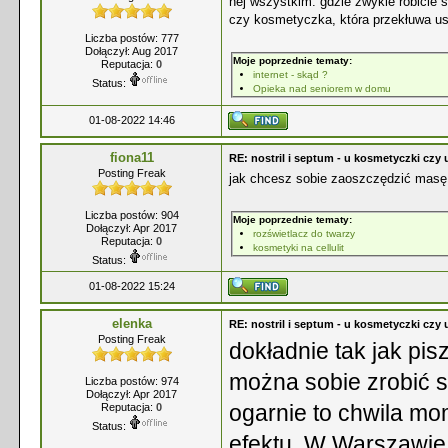
hej wszystkim. gdzie zwykle robicie s
czy kosmetyczka, która przekłuwa u
Liczba postów: 777
Dołączył: Aug 2017
Moje poprzednie tematy:
Reputacja:
0
internet - skąd ?
Status:
Opieka nad seniorem w domu
01-08-2022 14:46
fiona11
RE: nostril i septum - u kosmetyczki czy 
Posting Freak
jak chcesz sobie zaoszczędzić masę k
Liczba postów: 904
Moje poprzednie tematy:
Dołączył: Apr 2017
rozświetlacz do twarzy
Reputacja:
0
kosmetyki na cellulit
Status:
01-08-2022 15:24
elenka
RE: nostril i septum - u kosmetyczki czy 
Posting Freak
dokładnie tak jak pi
można sobie zrobić s
Liczba postów: 974
Dołączył: Apr 2017
ogarnie to chwila m
Reputacja:
0
Status:
efektu. W Warszawie