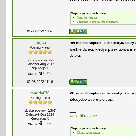
Moje poprzednie tematy:
firma kurierska
uczelnia o profilu medycznym
01-08-2022 16:26
ninjaa
RE: nostril i septum - u kosmetyczki czy 
Posting Freak
wielkie dzięki, kiedyś przekłuwałam 
dzieki.
Liczba postów: 777
Dołączył: Aug 2017
Reputacja:
0
Status:
02-08-2022 11:16
magda676
RE: nostril i septum - u kosmetyczki czy 
Posting Freak
Zdecydowanie u piercera
___
Liczba postów: 3,307
Dołączył: Oct 2018
worki filtracyjne
Reputacja:
0
Status:
Moje poprzednie tematy:
Ciąża Warszawa