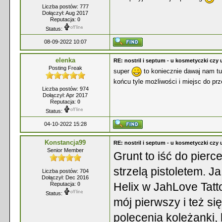
Liczba postów: 777
Dołączył: Aug 2017
Reputacja:
0
Status:
08-09-2022 10:07
elenka
RE: nostril i septum - u kosmetyczki czy 
Posting Freak
super
to koniecznie dawaj nam tu
końcu tyle możliwości i miejsc do pr
Liczba postów: 974
Dołączył: Apr 2017
Reputacja:
0
Status:
04-10-2022 15:28
Konstancja99
RE: nostril i septum - u kosmetyczki czy 
Senior Member
Grunt to iść do pier
strzelą pistoletem. 
Liczba postów: 704
Dołączył: Dec 2016
Helix w JahLove Tatt
Reputacja:
0
Status:
mój pierwszy i też si
polecenia koleżanki, 