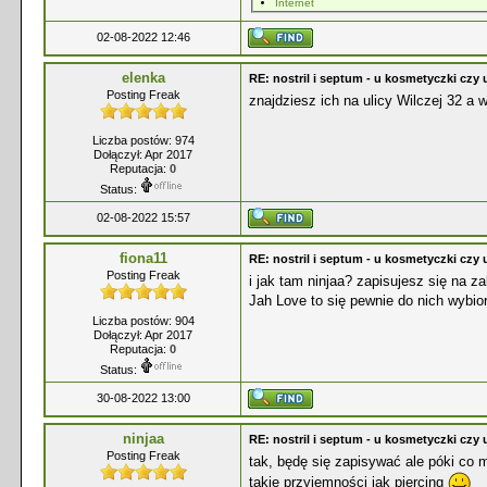
Internet
02-08-2022 12:46
elenka
RE: nostril i septum - u kosmetyczki czy 
Posting Freak
znajdziesz ich na ulicy Wilczej 32 a
Liczba postów: 974
Dołączył: Apr 2017
Reputacja:
0
Status:
02-08-2022 15:57
fiona11
RE: nostril i septum - u kosmetyczki czy 
Posting Freak
i jak tam ninjaa? zapisujesz się na
Jah Love to się pewnie do nich wybior
Liczba postów: 904
Dołączył: Apr 2017
Reputacja:
0
Status:
30-08-2022 13:00
ninjaa
RE: nostril i septum - u kosmetyczki czy 
Posting Freak
tak, będę się zapisywać ale póki co 
takie przyjemności jak piercing