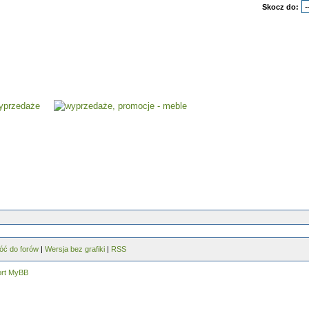
Skocz do:
óć do forów
|
Wersja bez grafiki
|
RSS
ort MyBB