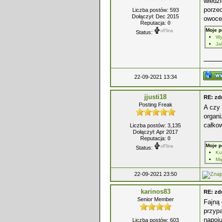
wiedzi
porzec
Liczba postów: 593
Dołączył: Dec 2015
owoce
Reputacja:
0
Moje p
Status:
Wy
Ja
22-09-2021 13:34
jjusti18
RE: z
Posting Freak
A czy 
organi
całkow
Liczba postów: 3,135
Dołączył: Apr 2017
Reputacja:
0
Moje p
Status:
Mi
22-09-2021 23:50
karinos83
RE: z
Senior Member
Fajną 
przypa
napoju
Liczba postów: 603