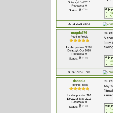
Dołączył: Jul 2016
Reputacja:
0
Moje p
Status:
Au
Gd
22-11-2021 15:43
magda676
RE: z
Posting Freak
A zna
firmy 
ekolog
Liczba postów: 3,307
Dołączył: Oct 2018
Reputacja:
0
Moje p
Status:
Ci
In
09-02-2023 15:03
danosia
RE: z
Posting Freak
Aby z
filtro
zanie
Liczba postów: 793
Dołączył: May 2017
Reputacja:
0
Moje p
Status:
Św
Tu