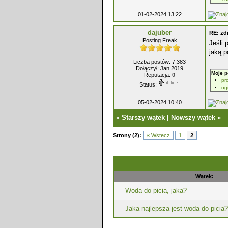
01-02-2024 13:22
dajuber
RE: z
Posting Freak
Jeśli 
jaką 
Liczba postów: 7,383
Dołączył: Jan 2019
Moje p
Reputacja:
0
pr
Status:
og
05-02-2024 10:40
«
Starszy wątek
|
Nowszy wątek
»
Strony (2):
« Wstecz
1
2
Wątek:
Woda do picia, jaka?
Jaka najlepsza jest woda do picia?