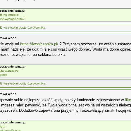
oprzednie tematy:
to na lotnisko
zie wynająć auto?
drowa woda
cie wodę od
https://iwoniczanka.pl/
? Przyznam szczerze, że właśnie zastana
i mam nadzieję, że uda mi się coś właściwego dobrać. Woda ma dobre opinie, 
iczne rozwiązanie, bo szklana butelka.
oprzednie tematy:
ąża Warszawa
ternet
drowa woda
apewnić sobie najlepszą jakość wody, należy koniecznie zainwestować w
fil
wi możesz mieć pewność, że Twoja woda pitna jest wolna od wszelkich niebe
czyszczeń. Dodatkowo zapewni ona przyjemny i orzeźwiający smak Twojej w
oprzednie tematy:
ięta
leje przejściowe