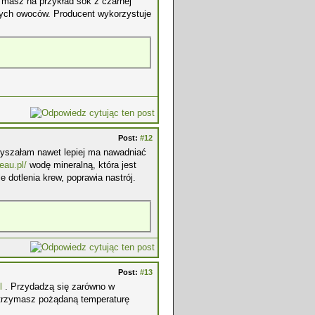
masz na przykład sok z czarnej
ałych owoców. Producent wykorzystuje
Post:
#12
słyszałam nawet lepiej ma nawadniać
deau.pl/
wodę mineralną, która jest
 dotlenia krew, poprawia nastrój.
Post:
#13
l
. Przydadzą się zarówno w
 utrzymasz pożądaną temperaturę