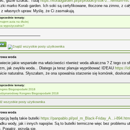
eć, gdzie szukać. Tutaj
https://korabgarden.pl/pl/produkty/sok-z...remium-nfc
zki marko Korab garden. Ich soki są certyfikowane, tłoczone na zimno, z c
 z własnych upraw. Myślę, że Ci zasmakują.
oprzednie tematy:
najem auta na dłużej
ka wypożyczalnia?
drowa woda
wiecie jakie wspaniałe ma właściwości również woda alkaiczna ? Z tego co 
zm, jak zwykła woda... Dlatego ja teraz planuje wypróbować ID'EAU
https://i
icie naturalna. Słyszałam, że ona spowalnia starzenie się komórek, doskonale
oprzednie tematy:
Kongres Biogospodarki 2018
ędzynarodowy Kongres Biogospodarki 2018
drowa woda
opcją będą takie butelki
https://panpablo.pl/pol_m_Black-Friday_A...i-894.htm
dku wody, jak i innych napojów. Są to butelki termiczne więc bez problemu
. Popatrz, przyda się.