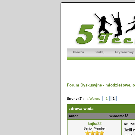
Główna
Szukaj
Użytkownicy
Forum Dyskusyjne - młodzieżowe, o
dnio
Strony (2):
« Wstecz
1
2
zdrowa woda
Autor
Wiadomość
kajka22
RE: z
Senior Member
Jeśli 