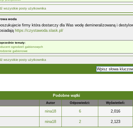
drowa woda
poszukujecie firmy która dostarczy dla Was wodę demineralizowaną i destylo
posiadają
https://czystawoda.slask.pl/
oprzednie tematy:
oducent ogrodzeń gabionowych
rodzenie gabionowe
Podobne wątki
Autor
Odpowiedzi:
Wyświetleń:
nina18
6
2,016
nina18
2
2,123