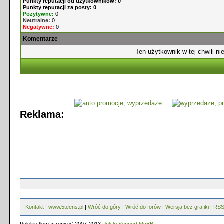
Punkty reputacji od użytkowników: 0
Punkty reputacji za posty: 0
Pozytywne:
0
Neutralne:
0
Negatywne:
0
Komentarze
Ten użytkownik w tej chwili ni
Reklama:
Kontakt
|
www.5teens.pl
|
Wróć do góry
|
Wróć do forów
|
Wersja bez grafiki
|
RS