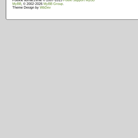
Polskie tłumaczenie © 2007-2013
Polski Support MyBB
MyBB
, © 2002-2026
MyBB Group
.
Theme Design by
WbDev