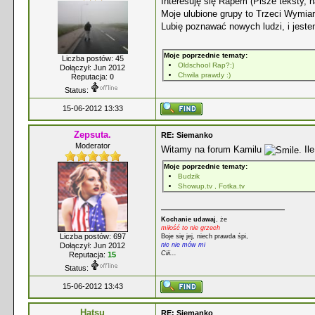
Interesuję się Rapem (Pisze teksty,
Moje ulubione grupy to Trzeci Wymia
Lubię poznawać nowych ludzi, i jeste
Moje poprzednie tematy:
Liczba postów: 45
Oldschool Rap?:)
Dołączył: Jun 2012
Chwila prawdy :)
Reputacja:
0
Status:
15-06-2012 13:33
Zepsuta.
RE: Siemanko
Moderator
Witamy na forum Kamilu
. I
Moje poprzednie tematy:
Budzik
Showup.tv , Fotka.tv
Kochanie udawaj
, że
miłość to nie grzech
Liczba postów: 697
Boje się jej, niech prawda śpi,
nic nie mów mi
Dołączył: Jun 2012
Ciii...
Reputacja:
15
Status:
15-06-2012 13:43
Hatsu
RE: Siemanko