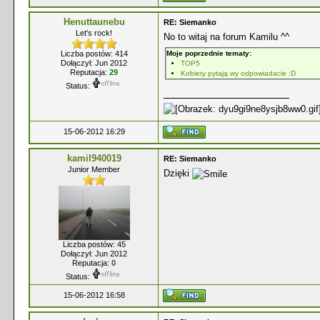
Henuttaunebu
RE: Siemanko
Let's rock!
No to witaj na forum Kamilu ^^
Liczba postów: 414
Moje poprzednie tematy:
Dołączył: Jun 2012
TOP5
Reputacja:
29
Kobiety pytają wy odpowiadacie :D
Status:
15-06-2012 16:29
kamil940019
RE: Siemanko
Junior Member
Dzięki
Liczba postów: 45
Dołączył: Jun 2012
Reputacja:
0
Status:
15-06-2012 16:58