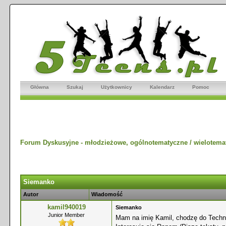
Główna
Szukaj
Użytkownicy
Kalendarz
Pomoc
Forum Dyskusyjne - młodzieżowe, ogólnotematyczne / wielotema
Siemanko
Autor
Wiadomość
kamil940019
Siemanko
Junior Member
Mam na imię Kamil, chodzę do Tech