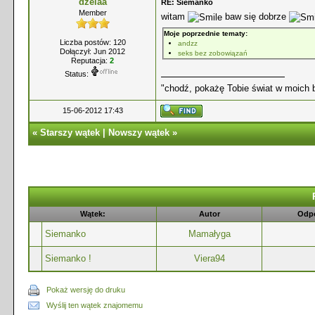
dzelaa
RE: Siemanko
Member
witam
baw się dobrze
Moje poprzednie tematy:
Liczba postów: 120
andzz
Dołączył: Jun 2012
seks bez zobowiązań
Reputacja:
2
Status:
"chodź, pokażę Tobie świat w moich 
15-06-2012 17:43
«
Starszy wątek
|
Nowszy wątek
»
Wątek:
Autor
Odpo
Siemanko
Mamałyga
Siemanko !
Viera94
Pokaż wersję do druku
Wyślij ten wątek znajomemu