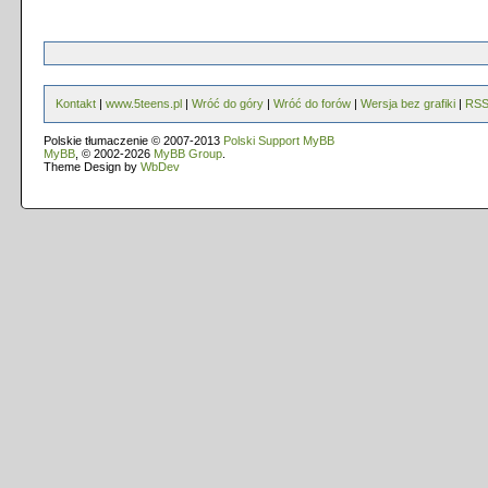
Kontakt
|
www.5teens.pl
|
Wróć do góry
|
Wróć do forów
|
Wersja bez grafiki
|
RS
Polskie tłumaczenie © 2007-2013
Polski Support MyBB
MyBB
, © 2002-2026
MyBB Group
.
Theme Design by
WbDev