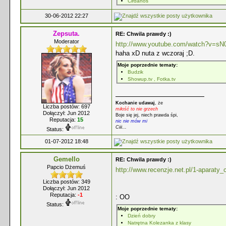
Cirdanos
30-06-2012 22:27
Zepsuta.
RE: Chwila prawdy :)
Moderator
http://www.youtube.com/watch?v=sN
haha xD nuta z wczoraj ;D.
Moje poprzednie tematy:
Budzik
Showup.tv , Fotka.tv
Kochanie udawaj
, że
Liczba postów: 697
miłość to nie grzech
Dołączył: Jun 2012
Boje się jej, niech prawda śpi,
Reputacja:
15
nic nie mów mi
Ciii...
Status:
01-07-2012 18:48
Gemello
RE: Chwila prawdy :)
Papcio Dżemuś
http://www.recenzje.net.pl/1-aparaty_
Liczba postów: 349
Dołączył: Jun 2012
Reputacja:
-1
: OO
Status:
Moje poprzednie tematy:
Dzień dobry
Natrętna Kolezanka z klasy