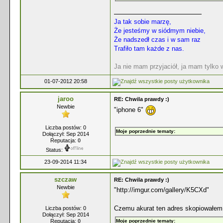
Ja tak sobie marzę,
Że jesteśmy w siódmym niebie,
Że nadszedł czas i w sam raz
Trafiło tam każde z nas.
Ja nie mam przyjaciół, ja mam tylko
01-07-2012 20:58
jaroo
RE: Chwila prawdy :)
Newbie
"iphone 6"
Liczba postów: 0
Moje poprzednie tematy:
Dołączył: Sep 2014
Reputacja:
0
Status:
23-09-2014 11:34
szczaw
RE: Chwila prawdy :)
Newbie
"http://imgur.com/gallery/K5CXd"
Czemu akurat ten adres skopiowałem
Liczba postów: 0
Dołączył: Sep 2014
Reputacja:
0
Moje poprzednie tematy: