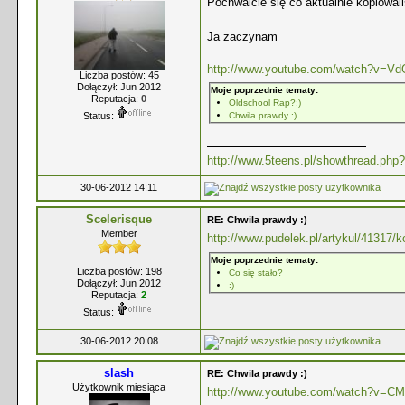
Pochwalcie się co aktualnie kopiowal
Ja zaczynam
http://www.youtube.com/watch?v=V
Liczba postów: 45
Dołączył: Jun 2012
Moje poprzednie tematy:
Reputacja:
0
Oldschool Rap?:)
Status:
Chwila prawdy :)
http://www.5teens.pl/showthread.php?
30-06-2012 14:11
Scelerisque
RE: Chwila prawdy :)
Member
http://www.pudelek.pl/artykul/41317/
Moje poprzednie tematy:
Liczba postów: 198
Co się stało?
Dołączył: Jun 2012
:)
Reputacja:
2
Status:
30-06-2012 20:08
slash
RE: Chwila prawdy :)
Użytkownik miesiąca
http://www.youtube.com/watch?v=CM