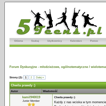
Główna
Szukaj
Użytkownicy
Kalendarz
Pomoc
Forum Dyskusyjne - młodzieżowe, ogólnotematyczne / wielotema
Strony (2):
1
2
Dalej »
Chwila prawdy :)
Autor
Wiadomość
kamil940019
Chwila prawdy :)
Junior Member
Każdy z nas wciska w tym momencie 