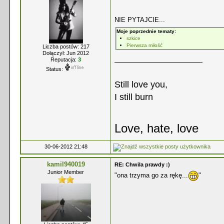
NIE PYTAJCIE...
Moje poprzednie tematy:
szkice
Pierwsza miłość
Liczba postów: 217
Dołączył: Jun 2012
Reputacja:
3
Status:
Still love you,
I still burn
Love, hate, love
30-06-2012 21:48
kamil940019
RE: Chwila prawdy :)
Junior Member
"ona trzyma go za rękę...
"