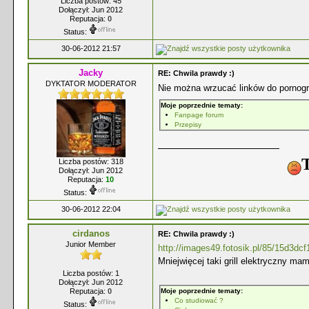
Liczba postów: 45
Dołączył: Jun 2012
Reputacja:
0
Status:
30-06-2012 21:57
Jacky
RE: Chwila prawdy :)
DYKTATOR MODERATOR
Nie można wrzucać linków do pornogra
Moje poprzednie tematy:
Fanpage forum
Przepisy
T
Liczba postów: 318
Dołączył: Jun 2012
Reputacja:
10
Status:
30-06-2012 22:04
cirdanos
RE: Chwila prawdy :)
Junior Member
http://images49.fotosik.pl/85/15d3d
Mniejwięcej taki grill elektryczny m
Liczba postów: 1
Dołączył: Jun 2012
Reputacja:
0
Moje poprzednie tematy:
Co studiować ?
Status: