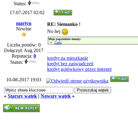
Status:
17-07-2017 02:02
martyn
RE: Siemanko !
Newbie
No hej
Moje poprzednie tematy:
Cześć
Liczba postów: 0
Dołączył: Aug 2017
Reputacja:
0
kredyt na mieszkanie
Status:
kredyt bez zaświadczeń
kredyt gotówkowy przez internet
10-08-2017 19:03
«
Starszy wątek
|
Nowszy wątek
»