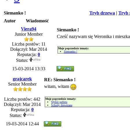
Siemanko !
Tryb drzewa
|
Tryb 
Autor
Wiadomość
Viera94
Siemanko !
Junior Member
Cześć nazywam się Weronika i mieszka
Liczba postów: 11
Dołączył: Mar 2014
Moje poprzednie tematy:
Siemanko !
Reputacja:
0
Status:
15-03-2014 13:33
grajcarek
RE: Siemanko !
Senior Member
witam, witam
Liczba postów: 442
Moje poprzednie tematy:
Wybór pelletu
Dołączył: Mar 2014
Schody drewniane
Reputacja:
0
Status:
19-03-2014 12:44