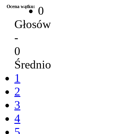
Ocena wątku:
0
Głosów
-
0
Średnio
1
2
3
4
5