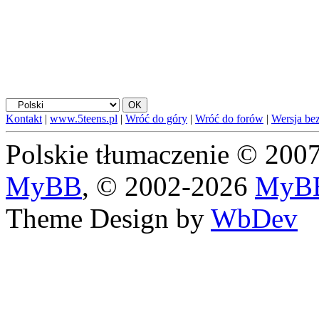
Kontakt
|
www.5teens.pl
|
Wróć do góry
|
Wróć do forów
|
Wersja bez
Polskie tłumaczenie © 20
MyBB
, © 2002-2026
MyBB
Theme Design by
WbDev