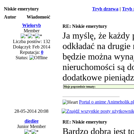
Niskie emerytury
Tryb drzewa
|
Tryb 
Autor
Wiadomość
Wieloryb
RE: Niskie emerytury
Member
Ja myślę, że każdy 
Liczba postów: 132
odkładać na drugie 
Dołączył: Feb 2014
Reputacja:
0
będzie można wynaj
Status:
nieruchomości są d
dodatkowe pieniądz
Moje poprzednie tematy:
Portal o anime Animeholik.p
28-05-2014 20:08
diediee
RE: Niskie emerytury
Junior Member
Bardzo dobra jest t