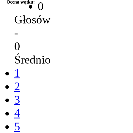
Ocena wątku:
0
Głosów
-
0
Średnio
1
2
3
4
5