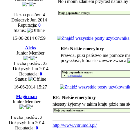
No i moim zdaniem przyrost naturalny r
Moje poprzednie tematy:
Liczba postów: 4
Dołączył: Jun 2014
Reputacja:
0
Status:
15-06-2014 07:59
Aleks
RE: Niskie emerytury
Junior Member
Prawda, puki państwo nie pomoże młod
przyszłość, która sie zawsze zwraca
Liczba postów: 22
Dołączył: Jun 2014
Moje poprzednie tematy:
Reputacja:
0
siemaneczko
Status:
16-06-2014 15:27
Magicman
RE: Niskie emerytury
Junior Member
niestety żyjemy w takim kraju gdzie ma si
Moje poprzednie tematy:
Liczba postów: 2
Dołączył: Jun 2014
http://www.vitrumd3.pl/
Reputacja:
0