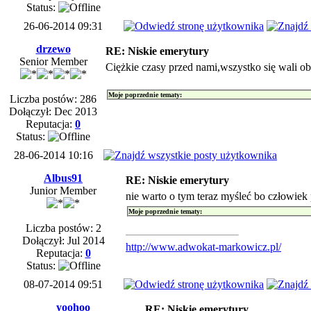
Status:
26-06-2014 09:31
drzewo
RE: Niskie emerytury
Senior Member
Ciężkie czasy przed nami,wszystko się wali ob
Moje poprzednie tematy:
Liczba postów: 286
Dołączył: Dec 2013
Reputacja:
0
Status:
28-06-2014 10:16
Albus91
RE: Niskie emerytury
Junior Member
nie warto o tym teraz myśleć bo człowiek
Moje poprzednie tematy:
Liczba postów: 2
Dołączył: Jul 2014
http://www.adwokat-markowicz.pl/
Reputacja:
0
Status:
08-07-2014 09:51
yoohoo
RE: Niskie emerytury