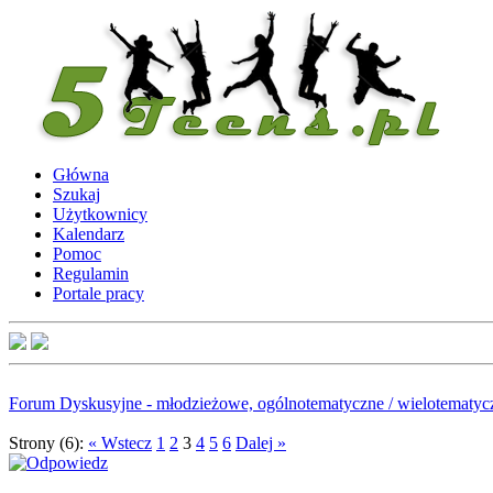
Główna
Szukaj
Użytkownicy
Kalendarz
Pomoc
Regulamin
Portale pracy
Forum Dyskusyjne - młodzieżowe, ogólnotematyczne / wielotematyc
Strony (6):
« Wstecz
1
2
3
4
5
6
Dalej »