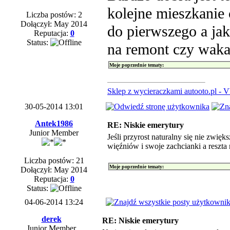
kolejne mieszkanie
Liczba postów: 2
Dołączył: May 2014
do pierwszego a jak
Reputacja:
0
Status:
na remont czy waka
Moje poprzednie tematy:
Sklep z wycieraczkami autooto.pl - 
30-05-2014 13:01
Antek1986
RE: Niskie emerytury
Junior Member
Jeśli przyrost naturalny się nie zwię
więźniów i swoje zachcianki a reszta 
Liczba postów: 21
Moje poprzednie tematy:
Dołączył: May 2014
Reputacja:
0
Status:
04-06-2014 13:24
derek
RE: Niskie emerytury
Junior Member