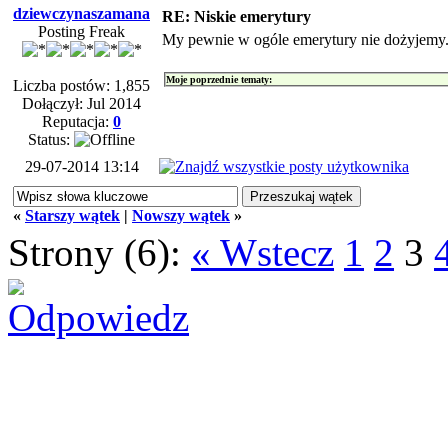
dziewczynaszamana
RE: Niskie emerytury
Posting Freak
My pewnie w ogóle emerytury nie dożyjemy
Moje poprzednie tematy:
Liczba postów: 1,855
Dołączył: Jul 2014
Reputacja:
0
Status:
29-07-2014 13:14
«
Starszy wątek
|
Nowszy wątek
»
Strony (6):
« Wstecz
1
2
3