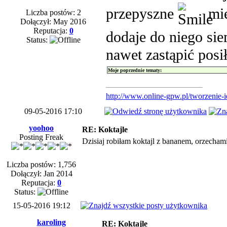
przepyszne
mie
Liczba postów: 2
Dołączył: May 2016
Reputacja:
0
dodaje do niego sie
Status:
nawet zastąpić posi
Moje poprzednie tematy:
http://www.online-gpw.pl/tworzenie-id
09-05-2016 17:10
yoohoo
RE: Koktajle
Posting Freak
Dzisiaj robiłam koktajl z bananem, orzecham
Liczba postów: 1,756
Dołączył: Jan 2014
Reputacja:
0
Status:
15-05-2016 19:12
karoling
RE: Koktajle