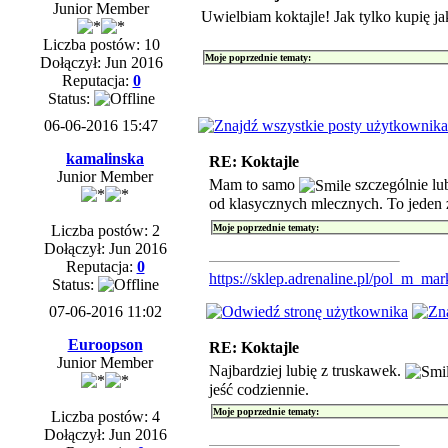
Junior Member
Uwielbiam koktajle! Jak tylko kupię j
Liczba postów: 10
Moje poprzednie tematy:
Dołączył: Jun 2016
Reputacja:
0
Status:
06-06-2016 15:47
kamalinska
RE: Koktajle
Junior Member
Mam to samo
szczególnie lu
od klasycznych mlecznych. To jeden
Moje poprzednie tematy:
Liczba postów: 2
Dołączył: Jun 2016
Reputacja:
0
https://sklep.adrenaline.pl/pol_m_mar
Status:
07-06-2016 11:02
Euroopson
RE: Koktajle
Junior Member
Najbardziej lubię z truskawek.
jeść codziennie.
Moje poprzednie tematy:
Liczba postów: 4
Dołączył: Jun 2016