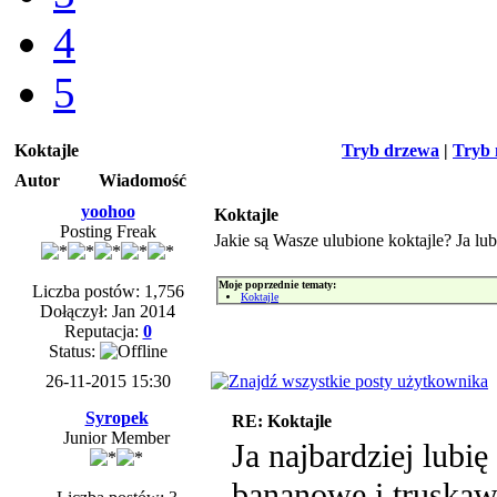
4
5
Koktajle
Tryb drzewa
|
Tryb 
Autor
Wiadomość
yoohoo
Koktajle
Posting Freak
Jakie są Wasze ulubione koktajle? Ja lu
Moje poprzednie tematy:
Liczba postów: 1,756
Koktajle
Dołączył: Jan 2014
Reputacja:
0
Status:
26-11-2015 15:30
Syropek
RE: Koktajle
Junior Member
Ja najbardziej lubi
bananowe i truskaw