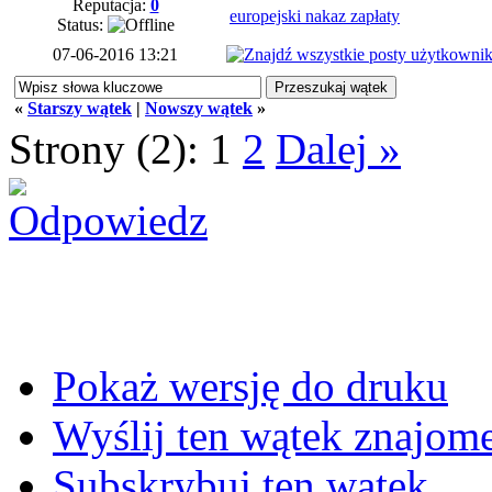
Reputacja:
0
europejski nakaz zapłaty
Status:
07-06-2016 13:21
«
Starszy wątek
|
Nowszy wątek
»
Strony (2):
1
2
Dalej »
Pokaż wersję do druku
Wyślij ten wątek znajo
Subskrybuj ten wątek