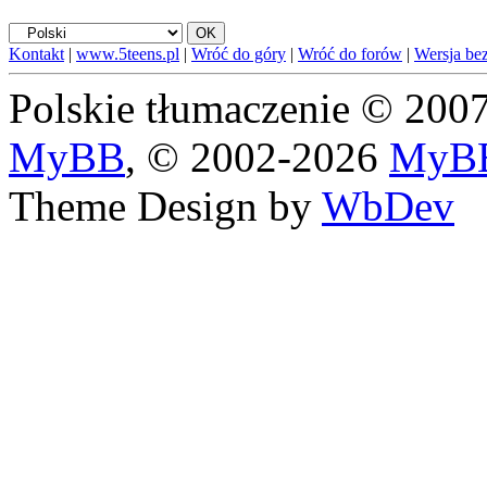
Kontakt
|
www.5teens.pl
|
Wróć do góry
|
Wróć do forów
|
Wersja bez
Polskie tłumaczenie © 20
MyBB
, © 2002-2026
MyBB
Theme Design by
WbDev