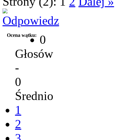
Strony (2):
1
2
Dalej »
Ocena wątku:
0
Głosów
-
0
Średnio
1
2
3