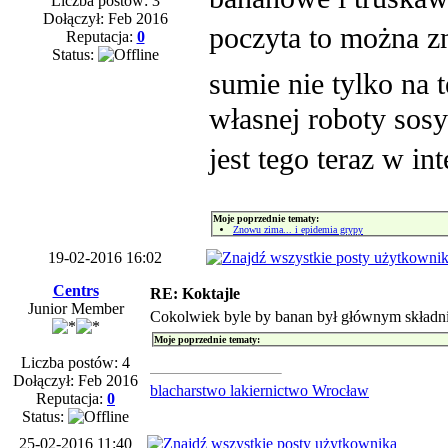
Liczba postów: 3
Dołączył: Feb 2016
poczyta to można z
Reputacja:
0
Status:
sumie nie tylko na t
własnej roboty sos
jest tego teraz w in
Moje poprzednie tematy:
Znowu zima... i epidemia grypy
19-02-2016 16:02
Centrs
RE: Koktajle
Junior Member
Cokolwiek byle by banan był głównym składn
Moje poprzednie tematy:
Liczba postów: 4
Dołączył: Feb 2016
blacharstwo lakiernictwo Wrocław
Reputacja:
0
Status:
25-02-2016 11:40