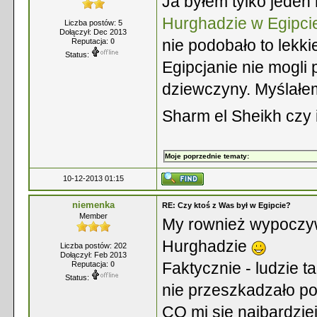
Ja byłem tylko jeden
Hurghadzie w Egipci
Liczba postów: 5
Dołączył: Dec 2013
nie podobało to lekki
Reputacja:
0
Status:
Egipcjanie nie mogli
dziewczyny. Myślałem,
Sharm el Sheikh czy 
Moje poprzednie tematy:
10-12-2013 01:15
niemenka
RE: Czy ktoś z Was był w Egipcie?
Member
My rownież wypoczy
Hurghadzie
Liczba postów: 202
Dołączył: Feb 2013
Faktycznie - ludzie t
Reputacja:
0
Status:
nie przeszkadzało po
CO mi sie najbardziej