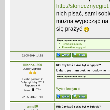
http://slonecznyegipt.
nich pisać, sami sobi
można wypocząć na m
się prażyć
Moje poprzednie tematy:
Terminal płatniczy
Plasterki na wypryski
22-05-2014 14:52
lilianna.1990
RE: Czy ktoś z Was był w Egipcie?
Junior Member
Byłam, jest tam pięknie i cudownie 
Moje poprzednie tematy:
Liczba postów: 2
Dołączył: May 2014
Reputacja:
0
Wybor-kredytu.pl
Status:
22-05-2014 15:01
anna80
RE: Czy ktoś z Was był w Egipcie?