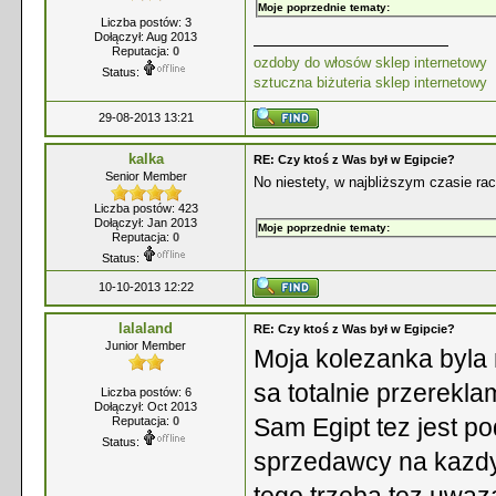
Moje poprzednie tematy:
Liczba postów: 3
Dołączył: Aug 2013
Reputacja:
0
ozdoby do włosów sklep internetowy
Status:
sztuczna biżuteria sklep internetowy
29-08-2013 13:21
kalka
RE: Czy ktoś z Was był w Egipcie?
Senior Member
No niestety, w najbliższym czasie rac
Liczba postów: 423
Dołączył: Jan 2013
Moje poprzednie tematy:
Reputacja:
0
Status:
10-10-2013 12:22
lalaland
RE: Czy ktoś z Was był w Egipcie?
Junior Member
Moja kolezanka byla 
sa totalnie przerekl
Liczba postów: 6
Dołączył: Oct 2013
Sam Egipt tez jest po
Reputacja:
0
Status:
sprzedawcy na kazdym