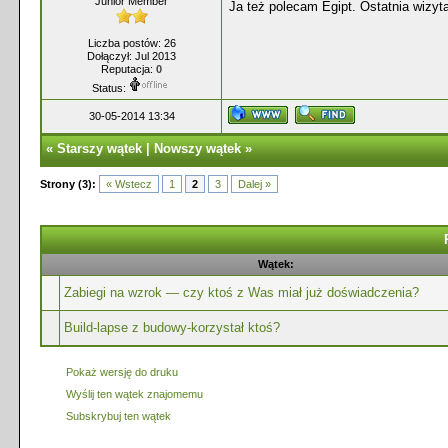
Junior Member
Ja też polecam Egipt. Ostatnia wizy
Liczba postów: 26
Dołączył: Jul 2013
Reputacja:
0
Status:
30-05-2014 13:34
«
Starszy wątek
|
Nowszy wątek
»
Strony (3):
« Wstecz
1
2
3
Dalej »
Wątek:
Zabiegi na wzrok — czy ktoś z Was miał już doświadczenia?
Build-lapse z budowy-korzystał ktoś?
Pokaż wersję do druku
Wyślij ten wątek znajomemu
Subskrybuj ten wątek