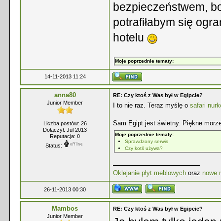
bezpieczeństwem, bo 
potrafiłabym się ogr
hotelu
Moje poprzednie tematy:
14-11-2013 11:24
anna80
RE: Czy ktoś z Was był w Egipcie?
Junior Member
I to nie raz. Teraz myślę o
safari nu
Sam Egipt jest świetny. Piękne morze,
Liczba postów: 26
Dołączył: Jul 2013
Moje poprzednie tematy:
Reputacja:
0
Sprawdzony serwis
Status:
Czy kotś używa?
Oklejanie płyt meblowych
oraz
nowe 
26-11-2013 00:30
Mambos
RE: Czy ktoś z Was był w Egipcie?
Junior Member