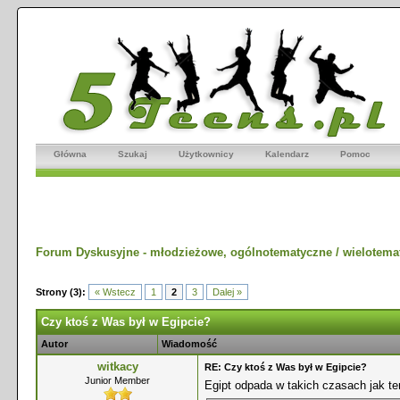
Główna
Szukaj
Użytkownicy
Kalendarz
Pomoc
Forum Dyskusyjne - młodzieżowe, ogólnotematyczne / wielotema
Strony (3):
« Wstecz
1
2
3
Dalej »
Czy ktoś z Was był w Egipcie?
Autor
Wiadomość
witkacy
RE: Czy ktoś z Was był w Egipcie?
Junior Member
Egipt odpada w takich czasach jak te