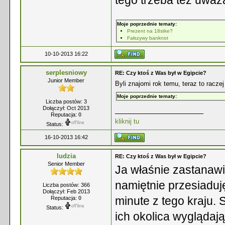
tego trzeba tez uwaz
Moje poprzednie tematy:
Prezent na 18stke?
Fałszywy banknot
10-10-2013 16:22
serplesniowy
RE: Czy ktoś z Was był w Egipcie?
Junior Member
Byli znajomi rok temu, teraz to racze
Moje poprzednie tematy:
Liczba postów: 3
Dołączył: Oct 2013
Reputacja:
0
kliknij tu
Status:
16-10-2013 16:42
ludzia
RE: Czy ktoś z Was był w Egipcie?
Senior Member
Ja właśnie zastanawi
namiętnie przesiadu
Liczba postów: 366
Dołączył: Feb 2013
minute z tego kraju. 
Reputacja:
0
Status:
ich okolica wyglądają