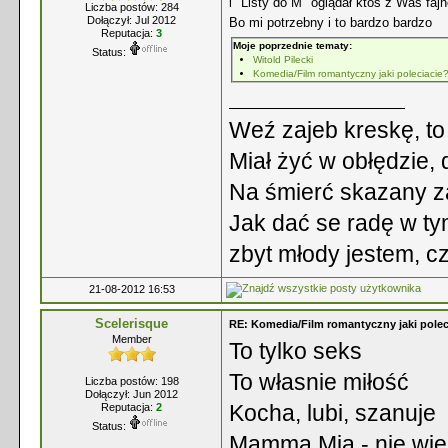
i "Listy do M" oglądał ktoś z Was faj
Liczba postów: 284
Dołączył: Jul 2012
Bo mi potrzebny i to bardzo bardzo
Reputacja:
3
Moje poprzednie tematy:
Status:
Witold Pilecki
Komedia/Film romantyczny jaki poleciacie
Weź zajeb kreskę, to 
Miał żyć w obłędzie,
Na śmierć skazany za
Jak dać se radę w ty
zbyt młody jestem, c
21-08-2012 16:53
Scelerisque
RE: Komedia/Film romantyczny jaki polec
Member
To tylko seks
To własnie miłość
Liczba postów: 198
Dołączył: Jun 2012
Kocha, lubi, szanuje
Reputacja:
2
Status:
Mamma Mia - nie wie