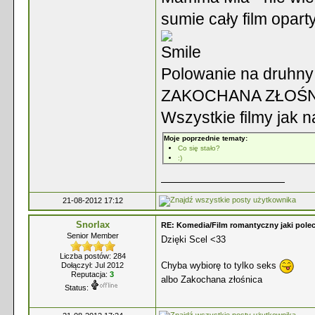
sumie cały film opar
Polowanie na druhny
ZAKOCHANA ZŁOŚNI
Wszystkie filmy jak n
Moje poprzednie tematy:
Co się stało?
:)
21-08-2012 17:12
Snorlax
RE: Komedia/Film romantyczny jaki polec
Senior Member
Dzięki Scel <33
Liczba postów: 284
Chyba wybiorę to tylko seks
Dołączył: Jul 2012
Reputacja:
3
albo Zakochana złośnica
Status: