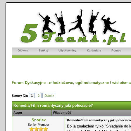
Główna
Szukaj
Użytkownicy
Kalendarz
Pomoc
Forum Dyskusyjne - młodzieżowe, ogólnotematyczne / wielotema
Strony (2):
1
2
Dalej »
Komedia/Film romantyczny jaki poleciacie?
Autor
Wiadomość
Snorlax
Komedia/Film romantyczny jaki poleciaci
Senior Member
Bo ja znalazłem tylko "Śniadanie do 