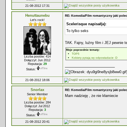
21-08-2012 17:31
Henuttaunebu
RE: Komedia/Film romantyczny jaki polec
Let's rock!
Scelerisque napisał(a):
To tylko seks
TAK. Fajny, luźny film i JEJ pewnie 
Moje poprzednie tematy:
TOP5
Liczba postów: 414
Kobiety pytają wy odpowiadacie :D
Dołączył: Jun 2012
Reputacja:
29
Status:
21-08-2012 18:06
Snorlax
RE: Komedia/Film romantyczny jaki polec
Senior Member
Mam nadzieję , że nie kłamiecie
Liczba postów: 284
Dołączył: Jul 2012
Reputacja:
3
Status:
21-08-2012 20:41