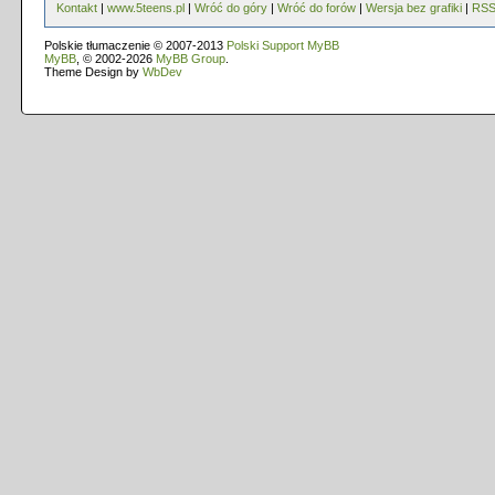
Kontakt
|
www.5teens.pl
|
Wróć do góry
|
Wróć do forów
|
Wersja bez grafiki
|
RS
Polskie tłumaczenie © 2007-2013
Polski Support MyBB
MyBB
, © 2002-2026
MyBB Group
.
Theme Design by
WbDev