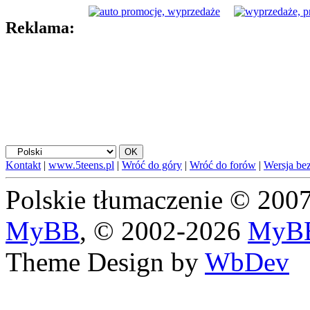
Reklama:
Kontakt
|
www.5teens.pl
|
Wróć do góry
|
Wróć do forów
|
Wersja bez
Polskie tłumaczenie © 20
MyBB
, © 2002-2026
MyBB
Theme Design by
WbDev