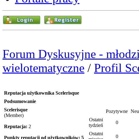
Forum Dyskusyjne - młodzi
wielotematyczne
/
Profil Sc
Reputacja użytkownika Scelerisque
Podsumowanie
Scelerisque
Pozytywne
Neu
(Member)
Ostatni
0
tydzień
Reputacja:
2
Ostatni
0
Punkty reputacji od użytkowników: 5