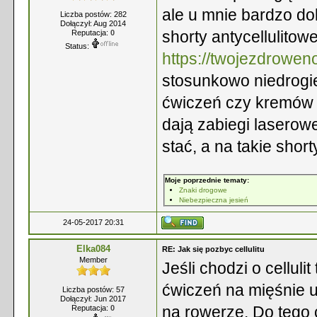
ale u mnie bardzo do
Liczba postów: 282
Dołączył: Aug 2014
shorty antycellulitowe
Reputacja:
0
Status:
https://twojezdroweno
stosunkowo niedrogie
ćwiczeń czy kremów a
dają zabiegi laserowe
stać, a na takie shor
Moje poprzednie tematy:
Znaki drogowe
Niebezpieczna jesień
24-05-2017 20:31
Elka084
RE: Jak się pozbyc cellulitu
Member
Jeśli chodzi o cellu
ćwiczeń na mięśnie u
Liczba postów: 57
Dołączył: Jun 2017
na rowerze. Do tego 
Reputacja:
0