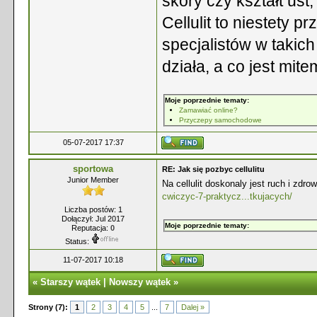
skóry czy kształt us
Cellulit to niestety 
specjalistów w takic
działa, a co jest mite
Moje poprzednie tematy:
Zamawiać online?
Przyczepy samochodowe
05-07-2017 17:37
sportowa
RE: Jak się pozbyc cellulitu
Junior Member
Na cellulit doskonaly jest ruch i zdr
cwiczyc-7-praktycz...tkujacych/
Liczba postów: 1
Dołączył: Jul 2017
Moje poprzednie tematy:
Reputacja:
0
Status:
11-07-2017 10:18
«
Starszy wątek
|
Nowszy wątek
»
Strony (7):
1
2
3
4
5
...
7
Dalej »