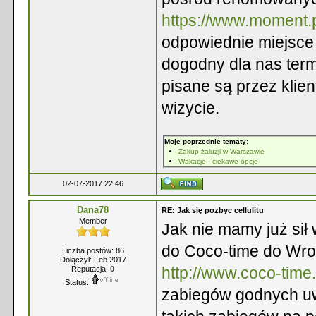
https://www.moment.p
odpowiednie miejsce
dogodny dla nas ter
pisane są przez klie
wizycie.
Moje poprzednie tematy:
Zakup żaluzji w Warszawie
Wakacje - ciekawe opcje
02-07-2017 22:46
Dana78
RE: Jak się pozbyc cellulitu
Member
Jak nie mamy już sił 
do Coco-time do Wroc
Liczba postów: 86
Dołączył: Feb 2017
http://www.coco-time.
Reputacja:
0
Status:
zabiegów godnych uwa