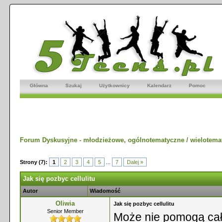
Główna
Szukaj
Użytkownicy
Kalendarz
Pomoc
Forum Dyskusyjne - młodzieżowe, ogólnotematyczne / wielotema
Strony (7):
1
2
3
4
5
...
7
Dalej »
Jak się pozbyc cellulitu
Autor
Wiadomość
Oliwia
Jak się pozbyc cellulitu
Senior Member
Może nie pomogą całko