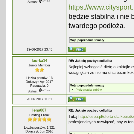
Status:
https://www.cityspor
będzie stabilna i ni
twardego podłoża.
Moje poprzednie tematy:
19-06-2017 23:45
laurka14
RE: Jak się pozbyc cellulitu
Junior Member
Najlepiej wzbogacić dietę o koktajl
wciągnęłam że nie ma dnia bezm kokt
Liczba postów: 13
Dołączył: Apr 2017
Reputacja:
0
Moje poprzednie tematy:
Pielęgnacja zębów
Status:
20-06-2017 11:31
lena007
RE: Jak się pozbyc cellulitu
Posting Freak
Tutaj
http://lespa.pl/oferta-dla-kobiet/z
profesjonalnych rozwiązań, aby w te
Liczba postów: 1,321
Dołączył: Jun 2016