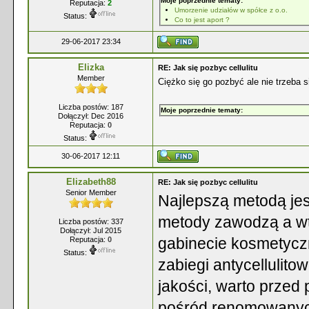
Moje poprzednie tematy:
Reputacja:
2
Umorzenie udziałów w spółce z o.o.
Status:
Co to jest aport ?
29-06-2017 23:34
Elizka
RE: Jak się pozbyc cellulitu
Member
Ciężko się go pozbyć ale nie trzeba 
Liczba postów: 187
Moje poprzednie tematy:
Dołączył: Dec 2016
Reputacja:
0
Status:
30-06-2017 12:11
Elizabeth88
RE: Jak się pozbyc cellulitu
Senior Member
Najlepszą metodą jest
metody zawodzą a wt
Liczba postów: 337
Dołączył: Jul 2015
gabinecie kosmetyc
Reputacja:
0
Status:
zabiegi antycellulito
jakości, warto przed
pośród renomowanych