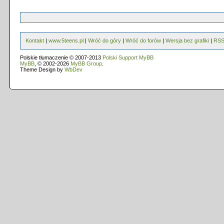
Kontakt
|
www.5teens.pl
|
Wróć do góry
|
Wróć do forów
|
Wersja bez grafiki
|
RS
Polskie tłumaczenie © 2007-2013
Polski Support MyBB
MyBB
, © 2002-2026
MyBB Group
.
Theme Design by
WbDev