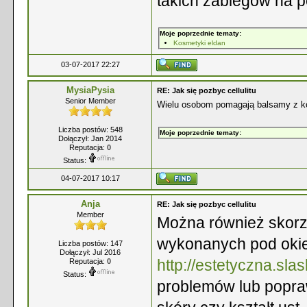
takich zabiegów na p
Moje poprzednie tematy:
Kosmetyki eldan
03-07-2017 22:27
MysiaPysia
RE: Jak się pozbyc cellulitu
Senior Member
Wielu osobom pomagają balsamy z ko
Liczba postów: 548
Moje poprzednie tematy:
Dołączył: Jan 2014
Reputacja:
0
Status:
04-07-2017 10:17
Anja
RE: Jak się pozbyc cellulitu
Member
Można również skorz
wykonanych pod oki
Liczba postów: 147
Dołączył: Jul 2016
http://estetyczna.slas
Reputacja:
0
Status:
problemów lub popraw