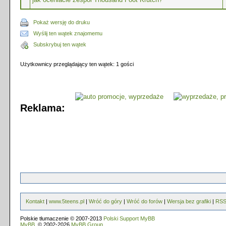
Pokaż wersję do druku
Wyślij ten wątek znajomemu
Subskrybuj ten wątek
Użytkownicy przeglądający ten wątek: 1 gości
Reklama:
Kontakt
|
www.5teens.pl
|
Wróć do góry
|
Wróć do forów
|
Wersja bez grafiki
|
RS
Polskie tłumaczenie © 2007-2013
Polski Support MyBB
MyBB
, © 2002-2026
MyBB Group
.