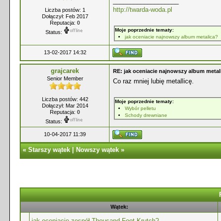
___________________
http://twarda-woda.pl
Liczba postów: 1
Dołączył: Feb 2017
Reputacja:
0
Moje poprzednie tematy:
Status:
jak oceniacie najnowszy album metalica?
13-02-2017 14:32
grajcarek
RE: jak oceniacie najnowszy album metal
Senior Member
Co raz mniej lubię metallicę.
Liczba postów: 442
Moje poprzednie tematy:
Dołączył: Mar 2014
Wybór pelletu
Reputacja:
0
Schody drewniane
Status:
10-04-2017 11:39
«
Starszy wątek
|
Nowszy wątek
»
Wątek:
jak oceniacie zespół Thousand Foot Krutch?