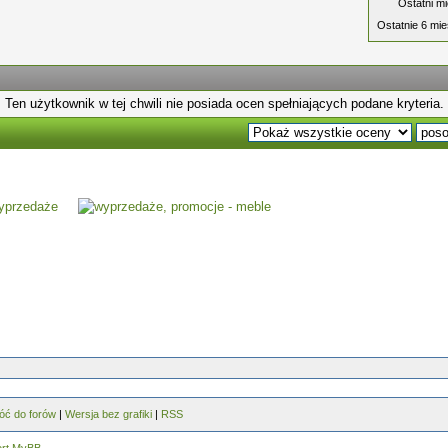
Ostatni mi
Ostatnie 6 mie
Ten użytkownik w tej chwili nie posiada ocen spełniających podane kryteria.
óć do forów
|
Wersja bez grafiki
|
RSS