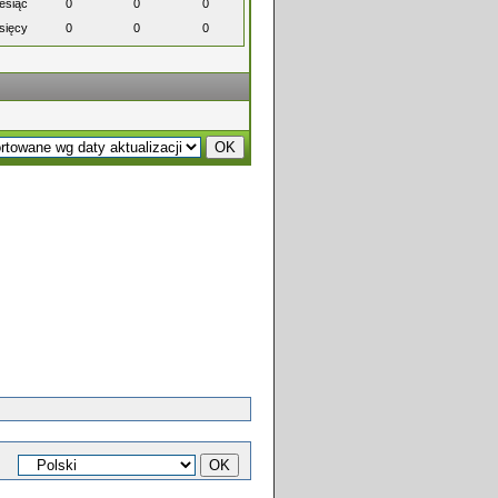
esiąc
0
0
0
sięcy
0
0
0