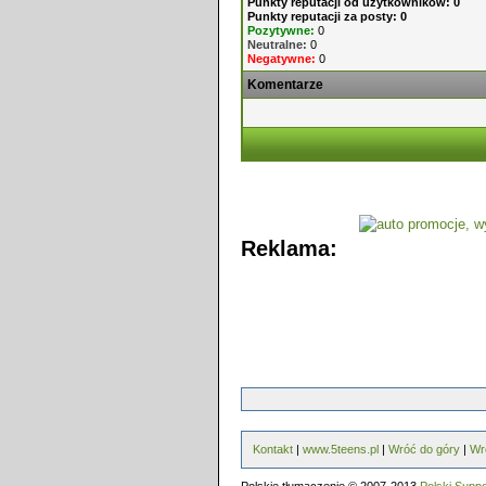
Punkty reputacji od użytkowników: 0
Punkty reputacji za posty: 0
Pozytywne:
0
Neutralne:
0
Negatywne:
0
Komentarze
Reklama:
Kontakt
|
www.5teens.pl
|
Wróć do góry
|
Wr