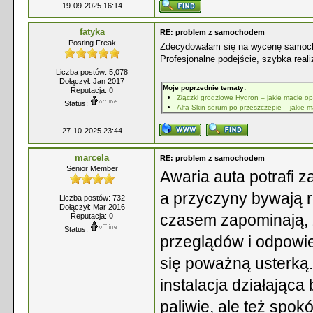
19-09-2025 16:14
fatyka
RE: problem z samochodem
Posting Freak
Zdecydowałam się na wycenę samo
Profesjonalne podejście, szybka real
Liczba postów: 5,078
Dołączył: Jan 2017
Moje poprzednie tematy:
Reputacja:
0
Złączki grodziowe Hydron – jakie macie op
Status:
Alfa Skin serum po przeszczepie – jakie 
27-10-2025 23:44
marcela
RE: problem z samochodem
Senior Member
Awaria auta potrafi
a przyczyny bywają 
Liczba postów: 732
Dołączył: Mar 2016
czasem zapominają, 
Reputacja:
0
Status:
przeglądów i odpowie
się poważną usterką
instalacja działająca
paliwie, ale też spok