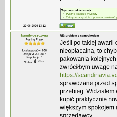
Moje poprzednie tematy:
Pyszne jedzenie w Łomży
Zakup auta zgodnie z prawem zamówień p
29-06-2026 13:12
kamilwoszczyna
RE: problem z samochodem
Posting Freak
Jeśli po takiej awarii
nieopłacalna, to chyb
Liczba postów: 838
Dołączył: Jul 2017
pakowania kolejnych
Reputacja:
0
Status:
zwróciłbym uwagę na
https://scandinavia.vo
sprawdzane przed spr
przebieg. Widziałem 
kupić praktycznie no
większym spokojem n
sprzedawcy.