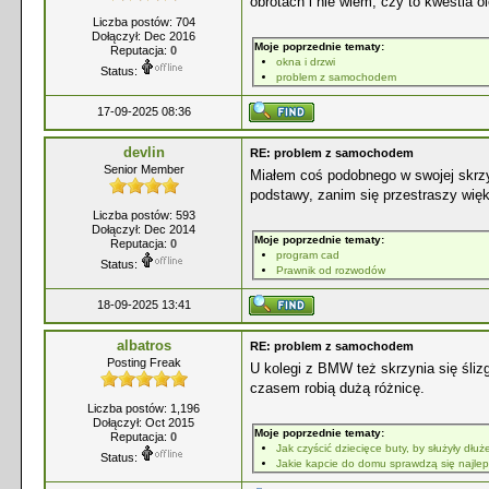
obrotach i nie wiem, czy to kwestia o
Liczba postów: 704
Dołączył: Dec 2016
Moje poprzednie tematy:
Reputacja:
0
okna i drzwi
Status:
problem z samochodem
17-09-2025 08:36
devlin
RE: problem z samochodem
Senior Member
Miałem coś podobnego w swojej skrzyni
podstawy, zanim się przestraszy wię
Liczba postów: 593
Dołączył: Dec 2014
Moje poprzednie tematy:
Reputacja:
0
program cad
Status:
Prawnik od rozwodów
18-09-2025 13:41
albatros
RE: problem z samochodem
Posting Freak
U kolegi z BMW też skrzynia się ślizg
czasem robią dużą różnicę.
Liczba postów: 1,196
Dołączył: Oct 2015
Moje poprzednie tematy:
Reputacja:
0
Jak czyścić dziecięce buty, by służyły dłuż
Status:
Jakie kapcie do domu sprawdzą się najlep