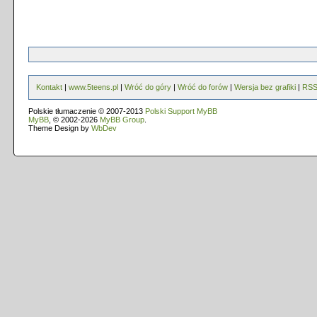
Kontakt
|
www.5teens.pl
|
Wróć do góry
|
Wróć do forów
|
Wersja bez grafiki
|
RS
Polskie tłumaczenie © 2007-2013
Polski Support MyBB
MyBB
, © 2002-2026
MyBB Group
.
Theme Design by
WbDev