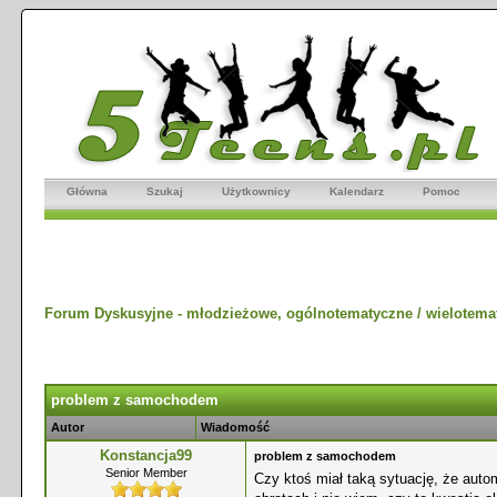
Główna
Szukaj
Użytkownicy
Kalendarz
Pomoc
Forum Dyskusyjne - młodzieżowe, ogólnotematyczne / wielotema
problem z samochodem
Autor
Wiadomość
Konstancja99
problem z samochodem
Senior Member
Czy ktoś miał taką sytuację, że auto