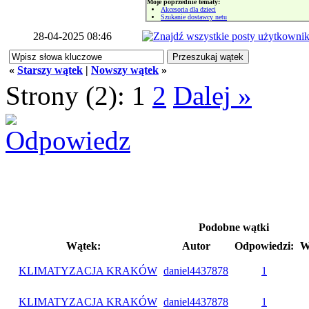
Moje poprzednie tematy:
Akcesoria dla dzieci
Szukanie dostawcy netu
28-04-2025 08:46
«
Starszy wątek
|
Nowszy wątek
»
Strony (2):
1
2
Dalej »
Podobne wątki
Wątek:
Autor
Odpowiedzi:
W
KLIMATYZACJA KRAKÓW
daniel4437878
1
KLIMATYZACJA KRAKÓW
daniel4437878
1