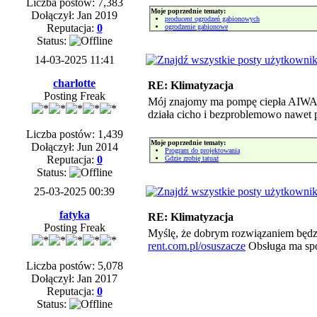
Liczba postów: 7,383
Moje poprzednie tematy:
Dołączył: Jan 2019
producent ogrodzeń gabionowych
Reputacja:
0
ogrodzenie gabionowe
Status:
14-03-2025 11:41
charlotte
RE: Klimatyzacja
Posting Freak
Mój znajomy ma pompę ciepła AIWA i 
działa cicho i bezproblemowo nawet p
Liczba postów: 1,439
Moje poprzednie tematy:
Dołączył: Jun 2014
Program do projektowania
Reputacja:
0
Gdzie zrobię tatuaż
Status:
25-03-2025 00:39
fatyka
RE: Klimatyzacja
Posting Freak
Myślę, że dobrym rozwiązaniem będzi
rent.com.pl/osuszacze
Obsługa ma spo
Liczba postów: 5,078
Dołączył: Jan 2017
Reputacja:
0
Status: