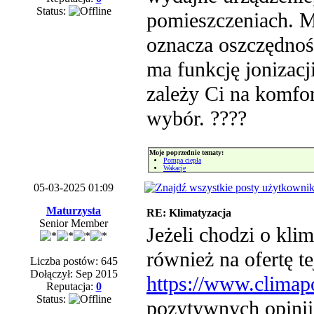
Status:
pomieszczeniach. M
oznacza oszczędność
ma funkcję jonizacj
zależy Ci na komfor
wybór. ????
Moje poprzednie tematy:
Pompa ciepła
Wakacje
05-03-2025 01:09
Maturzysta
RE: Klimatyzacja
Senior Member
Jeżeli chodzi o kli
również na ofertę te
Liczba postów: 645
Dołączył: Sep 2015
https://www.climap
Reputacja:
0
Status:
pozytywnych opinii