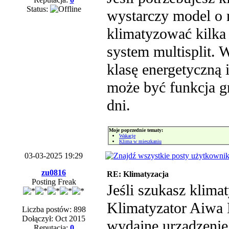
Status:
wystarczy model o 
klimatyzować kilka
system multisplit. 
klasę energetyczną 
może być funkcja gr
dni.
Moje poprzednie tematy:
Wakacje
Klima w mieszkaniu
03-03-2025 19:29
zu0816
RE: Klimatyzacja
Posting Freak
Jeśli szukasz klima
Klimatyzator Aiwa 
Liczba postów: 898
Dołączył: Oct 2015
wydajne urządzenie
Reputacja:
0