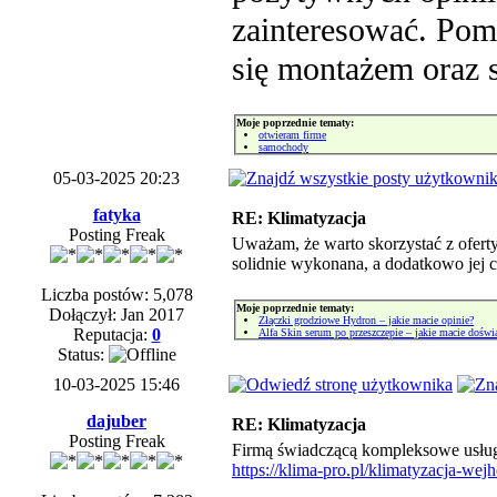
zainteresować. Pomo
się montażem oraz 
Moje poprzednie tematy:
otwieram firme
samochody
05-03-2025 20:23
fatyka
RE: Klimatyzacja
Posting Freak
Uważam, że warto skorzystać z oferty
solidnie wykonana, a dodatkowo jej c
Liczba postów: 5,078
Moje poprzednie tematy:
Dołączył: Jan 2017
Złączki grodziowe Hydron – jakie macie opinie?
Reputacja:
0
Alfa Skin serum po przeszczepie – jakie macie doświ
Status:
10-03-2025 15:46
dajuber
RE: Klimatyzacja
Posting Freak
Firmą świadczącą kompleksowe usługi 
https://klima-pro.pl/klimatyzacja-wej