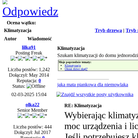
Ocena wątku:
Klimatyzacja
Tryb drzewa
|
Tryb 
Autor
Wiadomość
lilka91
Klimatyzacja
Posting Freak
Szukam klimatyzacji do domu jednorodzi
Moje poprzednie tematy:
Klimatyzacja
Liczba postów: 1,242
Oknai drzwi skąd?
Dołączył: May 2014
Reputacja:
0
jaka mata piankowa dla niemowlaka
Status:
02-03-2025 15:04
olka22
RE: Klimatyzacja
Senior Member
Wybierając klimaty
moc urządzenia i li
Liczba postów: 444
Dołączył: Jul 2017
Jeśli potrzebujesz 
Reputacja:
0