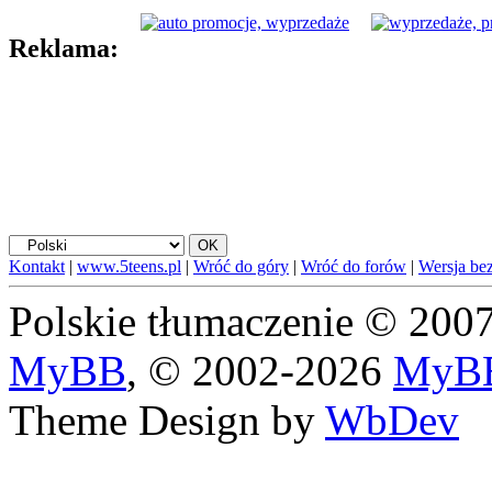
Reklama:
Kontakt
|
www.5teens.pl
|
Wróć do góry
|
Wróć do forów
|
Wersja bez
Polskie tłumaczenie © 20
MyBB
, © 2002-2026
MyBB
Theme Design by
WbDev