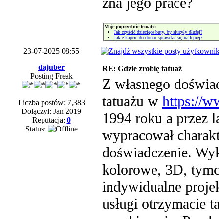
zna jego prace?
Moje poprzednie tematy:
Jak czyścić dziecięce buty, by służyły dłużej?
Jakie kapcie do domu sprawdzą się najlepiej?
23-07-2025 08:55
dajuber
RE: Gdzie zrobię tatuaż
Posting Freak
Z własnego doświa
tatuażu w
https://w
Liczba postów: 7,383
Dołączył: Jan 2019
1994 roku a przez l
Reputacja:
0
Status:
wypracował charakt
doświadczenie. Wyk
kolorowe, 3D, tymc
indywidualne proje
usługi otrzymacie t