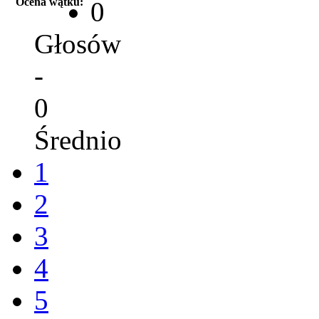
Ocena wątku:
0
Głosów
-
0
Średnio
1
2
3
4
5