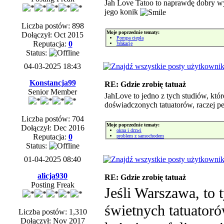
Jah Love Tatoo to naprawdę dobry wybó
jego konik
Liczba postów: 898
Moje poprzednie tematy:
Dołączył: Oct 2015
Pompa ciepła
Reputacja:
0
Wakacje
Status:
04-03-2025 18:43
Konstancja99
RE: Gdzie zrobię tatuaż
Senior Member
JahLove to jedno z tych studiów, któr
doświadczonych tatuatorów, raczej 
Liczba postów: 704
Moje poprzednie tematy:
Dołączył: Dec 2016
okna i drzwi
Reputacja:
0
problem z samochodem
Status:
01-04-2025 08:40
alicja930
RE: Gdzie zrobię tatuaż
Posting Freak
Jeśli Warszawa, to 
świetnych tatuatoró
Liczba postów: 1,310
Dołączył: Nov 2017