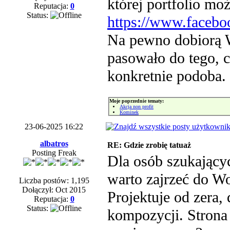
której portfolio mo
Reputacja:
0
Status:
https://www.facebo
Na pewno dobiorą W
pasowało do tego, c
konkretnie podoba.
Moje poprzednie tematy:
Akcja non profit
Kominek
23-06-2025 16:22
albatros
RE: Gdzie zrobię tatuaż
Posting Freak
Dla osób szukający
warto zajrzeć do W
Liczba postów: 1,195
Dołączył: Oct 2015
Projektuje od zera,
Reputacja:
0
Status:
kompozycji. Strona