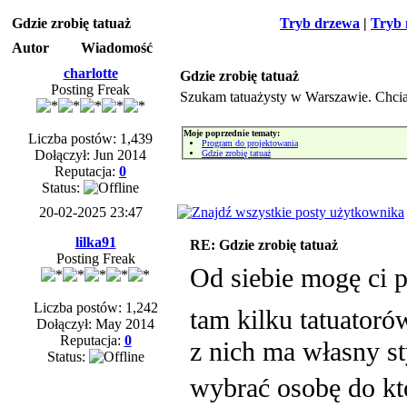
Gdzie zrobię tatuaż
Tryb drzewa
|
Tryb 
Autor
Wiadomość
charlotte
Gdzie zrobię tatuaż
Posting Freak
Szukam tatuażysty w Warszawie. Chciał
Moje poprzednie tematy:
Liczba postów: 1,439
Program do projektowania
Dołączył: Jun 2014
Gdzie zrobię tatuaż
Reputacja:
0
Status:
20-02-2025 23:47
lilka91
RE: Gdzie zrobię tatuaż
Posting Freak
Od siebie mogę ci p
Liczba postów: 1,242
tam kilku tatuator
Dołączył: May 2014
Reputacja:
0
z nich ma własny sty
Status:
wybrać osobę do któ