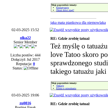
Moje poprzednie tematy:
Klimatyzacja
Oknai drzwi skąd?
jaka mata piankowa dla niemowlaka
02-03-2025 15:52
olka22
RE: Gdzie zrobię tatuaż
Senior Member
Też myślę o tatuaż
love Tatoo skoro pol
Liczba postów: 444
Dołączył: Jul 2017
sprawdzonego studi
Reputacja:
0
Status:
takiego tatuażu jaki
Moje poprzednie tematy:
Wakacje
Klima w mieszkaniu
03-03-2025 19:06
zu0816
RE: Gdzie zrobię tatuaż
Posting Freak