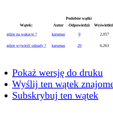
Podobne wątki
Wątek:
Autor
Odpowiedzi:
Wyświetleń
gdzie na wakacje ?
karumas
9
2,057
gdzie wywieźć odpady ?
karumas
20
6,263
Pokaż wersję do druku
Wyślij ten wątek znajo
Subskrybuj ten wątek