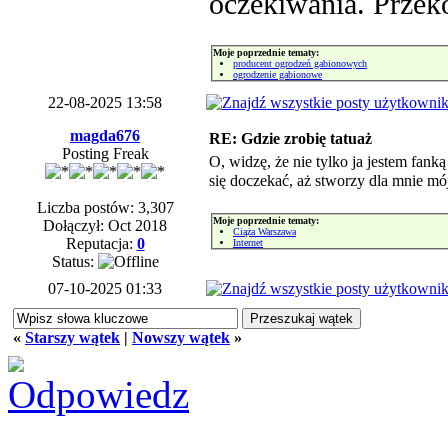
oczekiwania. Przeko
Moje poprzednie tematy:
producent ogrodzeń gabionowych
ogrodzenie gabionowe
22-08-2025 13:58
magda676
RE: Gdzie zrobię tatuaż
Posting Freak
O, widzę, że nie tylko ja jestem fank
się doczekać, aż stworzy dla mnie m
Liczba postów: 3,307
Moje poprzednie tematy:
Dołączył: Oct 2018
Ciąża Warszawa
Reputacja:
0
Internet
Status:
07-10-2025 01:33
«
Starszy wątek
|
Nowszy wątek
»