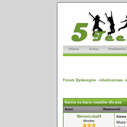
Główna
Szukaj
Użytkownicy
Forum Dyskusyjne - młodzieżowe, o
dnio
Karma na bazie owadów dla psa
Autor
Wiadomość
Weroniczka24
Karma 
Member
Może 