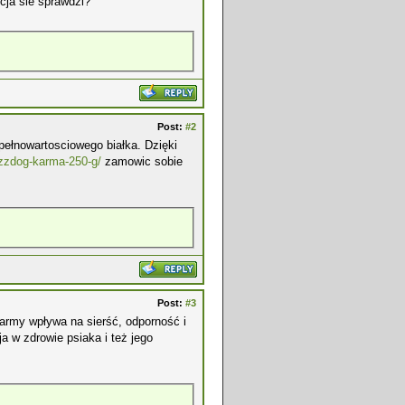
pcja sie sprawdzi?
Post:
#2
pełnowartosciowego białka. Dzięki
ozzdog-karma-250-g/
zamowic sobie
Post:
#3
army wpływa na sierść, odporność i
a w zdrowie psiaka i też jego