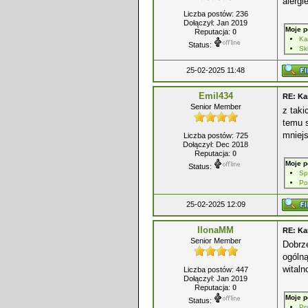
alergi
Liczba postów: 236
Dołączył: Jan 2019
Moje p
Reputacja:
0
Ka
Status:
Sk
25-02-2025 11:48
Emil434
RE: Ka
Senior Member
z taki
temu 
mniej
Liczba postów: 725
Dołączył: Dec 2018
Reputacja:
0
Moje p
Status:
Sp
Po
25-02-2025 12:09
IlonaMM
RE: Ka
Senior Member
Dobrz
ogólną
witaln
Liczba postów: 447
Dołączył: Jan 2019
Reputacja:
0
Moje p
Status:
Pr