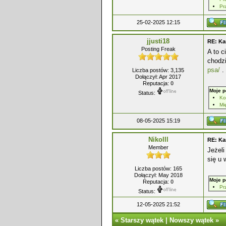
Pr
25-02-2025 12:15
jjusti18
RE: Ka
Posting Freak
A to c
chodz
psa/
. 
Liczba postów: 3,135
Dołączył: Apr 2017
Reputacja:
0
Moje p
Status:
Mi
08-05-2025 15:19
Nikolll
RE: Ka
Member
Jeżeli
się u 
Liczba postów: 165
Dołączył: May 2018
Moje p
Reputacja:
0
Pr
Status:
12-05-2025 21:52
«
Starszy wątek
|
Nowszy wątek
»