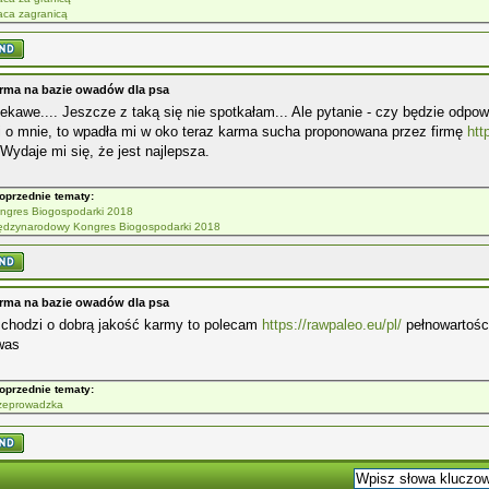
aca zagranicą
rma na bazie owadów dla psa
iekawe.... Jeszcze z taką się nie spotkałam... Ale pytanie - czy będzie odpo
i o mnie, to wpadła mi w oko teraz karma sucha proponowana przez firmę
htt
Wydaje mi się, że jest najlepsza.
oprzednie tematy:
Kongres Biogospodarki 2018
ędzynarodowy Kongres Biogospodarki 2018
rma na bazie owadów dla psa
 chodzi o dobrą jakość karmy to polecam
https://rawpaleo.eu/pl/
pełnowartośc
was
oprzednie tematy:
zeprowadzka