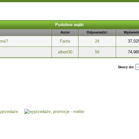
Podobne wątki
Autor
Odpowiedzi:
Wyświetl
inna?
Fanta
24
37,02
albert30
59
74,98
Skocz do: