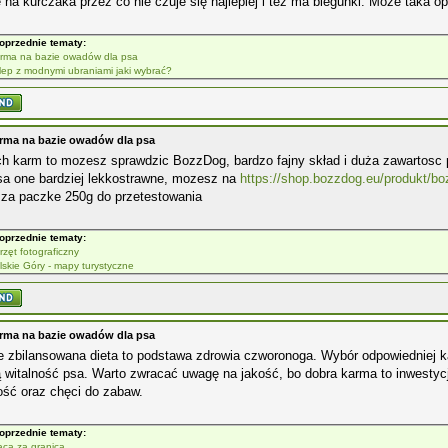
e na kurczaka przez co nie czuje się najlepiej i też ma biegunki. Może taka o
oprzednie tematy:
rma na bazie owadów dla psa
lep z modnymi ubraniami jaki wybrać?
rma na bazie owadów dla psa
ch karm to mozesz sprawdzic BozzDog, bardzo fajny skład i duża zawartosc 
sa one bardziej lekkostrawne, mozesz na
https://shop.bozzdog.eu/produkt/b
sza paczke 250g do przetestowania
oprzednie tematy:
rzęt fotograficzny
lskie Góry - mapy turystyczne
rma na bazie owadów dla psa
e zbilansowana dieta to podstawa zdrowia czworonoga. Wybór odpowiedniej k
 witalność psa. Warto zwracać uwagę na jakość, bo dobra karma to inwestycj
ość oraz chęci do zabaw.
oprzednie tematy:
aca za granicą