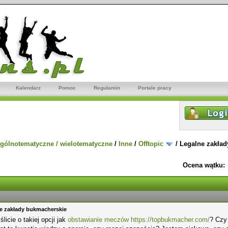
Kalendarz
Pomoc
Regulamin
Portale pracy
gólnotematyczne / wielotematyczne
/
Inne
/
Offtopic
/
Legalne zakła
Ocena wątku:
e zakłady bukmacherskie
licie o takiej opcji jak
obstawianie meczów
https://topbukmacher.com/
? Czy