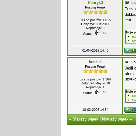
Henryk3
RE: Le
Posting Freak
Tutaj
dokład
jest.
Liczba postów: 1,015
Dołączył: Jun 2017
Reputacja:
0
Moje p
Status:
ma
ar
01-04-2019 14:40
keszek
RE: Le
Posting Freak
Jeśli
oferuj
użytk
Liczba postów: 1,364
Dołączył: May 2018
Reputacja:
1
Moje p
Status:
Sk
Sa
10-03-2025 14:54
«
Starszy wątek
|
Nowszy wątek
»