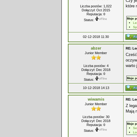
Czy je
które
Liczba postów: 1,022
Dołączył: Oct 2015
Reputacja:
0
Moje p
Status:
Le
Sp
02-12-2018 11:30
abzer
RE: Le
Junior Member
Cześć
oczyw
warto 
Liczba postów: 4
Dołączył: Dec 2018
Reputacja:
0
Moje p
Status:
10-12-2018 14:13
wiwamis
RE: Le
Junior Member
Z leg
Mają m
Liczba postów: 30
Dołączył: Dec 2018
Moje p
Reputacja:
0
Se
Status:
Lo