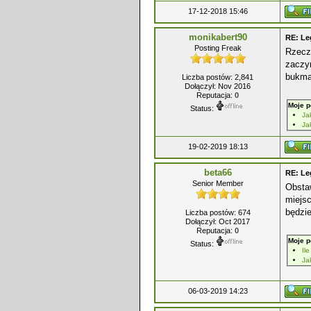
17-12-2018 15:46
monikabert90
RE: Le
Posting Freak
Rzeczy
zaczyn
bukma
Liczba postów: 2,841
Dołączył: Nov 2016
Reputacja:
0
Moje p
Status:
Ja
Ja
19-02-2019 18:13
beta66
RE: Le
Senior Member
Obsta
miejsc
będzi
Liczba postów: 674
Dołączył: Oct 2017
Reputacja:
0
Moje p
Status:
Il
Ja
06-03-2019 14:23