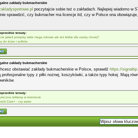
galne zakłady bukmacherskie
zakladysportowe.pl
poczytajcie sobie też o zakładach. Najlepiej wiadomo w S
nie sprawdzić, czy bukmacher ma licencje itd, czy w Polsce ona obowiązuje,
oprzednie tematy:
cie jakieś przepisy takie mega zdrowe ale też lekkie dla osoby chorej?
by do ścian i sufitów
galne zakłady bukmacherskie
 chcesz obstawiać zakłady bukmacherskie w Polsce, sprawdź
https://signalti
ą profesjonalne typy z piłki nożnej, koszykówki, a także typy hokej. Mają r
owników.
oprzednie tematy:
uteczna reklama w internecie
vicki Care+ - czy warto