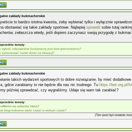
galne zakłady bukmacherskie
wiście to bardzo istotna kwestia, żeby wybierać tylko i wyłącznie sprawdzo
a obstawiać się takie zakłady sportowe. Najlepiej
sprawdź
sobie tutaj rankin
cherów, zwłaszcza wtedy, jeśli dopiero zaczynasz swoją przygodę z bukma
oprzednie tematy:
k wybrać odpowiednie fundamenty pod dom jednorodzinny?
k zamontować numer domu na elewacji?
galne zakłady bukmacherskie
wianie takich wydarzeń sportowych to dobre rozwiązanie, by mieć dodatkow
a, gdzie zarabiamy to nie będzie dla nas nic trudnego. Tu
https://bet.org.pl/
emy później sprawdzać, czy wygraliśmy. Udaje się wam tak zarabiać?
oprzednie tematy:
e mililitrów ma szklanka mleka?
kie blogi kulinarne warto czytać w wolnym czasie?
(Ten post był ostatnio m