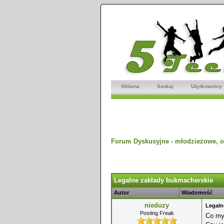
Główna
Szukaj
Użytkownicy
Forum Dyskusyjne - młodzieżowe, o
dnio
Legalne zakłady bukmacherskie
Autor
Wiadomość
nieduzy
Legaln
Posting Freak
Co myś