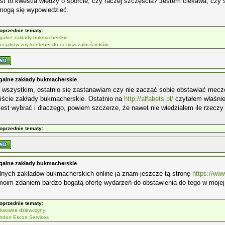
st to kwestia wiedzy o sporcie, czy raczej szczęścia? Jestem ciekawa, czy
 mogą się wypowiedzieć.
oprzednie tematy:
galne zakłady bukmacherskie
ecjalistyczny kontener do oczyszczalni ścieków
galne zakłady bukmacherskie
 wszystkim, ostatnio się zastanawiam czy nie zacząć sobie obstawiać mecz
iście zakłady bukmacherskie. Ostatnio na
http://alfabets.pl/
czytałem właśnie
jest wybrać i dlaczego, powiem szczerze, że nawet nie wiedziałem ile rzeczy
oprzednie tematy:
galne zakłady bukmacherskie
alnych zakładów bukmacherskich online ja znam jeszcze tą stronę
https://ww
oim zdaniem bardzo bogatą ofertę wydarzeń do obstawienia do tego w mojej 
oprzednie tematy:
ksowne dziewczyny
ndon Escort Services