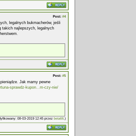
Post:
#4
nych, legalnych bukmacherów, jeśli
g takich najlepszych, legalnych
cherstwem.
Post:
#5
e pieniądze. Jak mamy pewne
fortuna-sprawdz-kupon...m-czy-nie/
odyfikowany: 08-03-2019 12:45 przez
beta66
.)