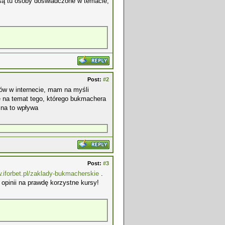
 są tu osoby doświadczone w temacie,
Post:
#2
ów w internecie, mam na myśli
 na temat tego, którego bukmachera
 na to wpływa
Post:
#3
w.iforbet.pl/zaklady-bukmacherskie
.
opinii na prawdę korzystne kursy!