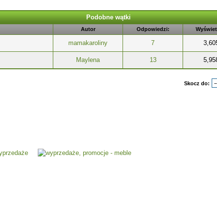
Podobne wątki
Autor
Odpowiedzi:
Wyświet
mamakaroliny
7
3,60
Maylena
13
5,95
Skocz do: