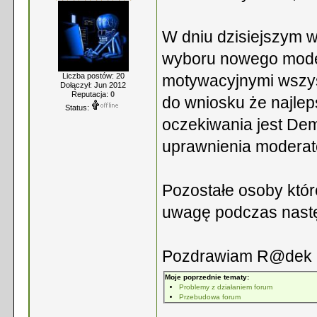
W dniu dzisiejszym 
wyboru nowego moder
Liczba postów: 20
motywacyjnymi wszys
Dołączył: Jun 2012
Reputacja:
0
do wniosku że najle
Status:
oczekiwania jest Dem
uprawnienia modera
Pozostałe osoby któr
uwagę podczas nast
Pozdrawiam R@dek
Moje poprzednie tematy:
Problemy z działaniem forum
Przebudowa forum