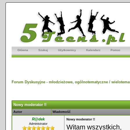
Główna
Szukaj
Użytkownicy
Kalendarz
Pomoc
Forum Dyskusyjne - młodzieżowe, ogólnotematyczne / wielotema
Nowy moderator !!
Autor
Wiadomość
R@dek
Nowy moderator !!
Administrator
Witam wszystkich,