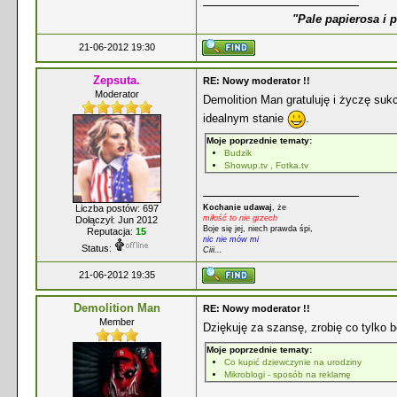
"Pale papierosa i 
21-06-2012 19:30
Zepsuta.
RE: Nowy moderator !!
Moderator
Demolition Man gratuluję i życzę s
idealnym stanie
.
Moje poprzednie tematy:
Budzik
Showup.tv , Fotka.tv
Liczba postów: 697
Kochanie udawaj
, że
miłość to nie grzech
Dołączył: Jun 2012
Boje się jej, niech prawda śpi,
Reputacja:
15
nic nie mów mi
Status:
Ciii...
21-06-2012 19:35
Demolition Man
RE: Nowy moderator !!
Member
Dziękuję za szansę, zrobię co tylko
Moje poprzednie tematy:
Co kupić dziewczynie na urodziny
Mikroblogi - sposób na reklamę