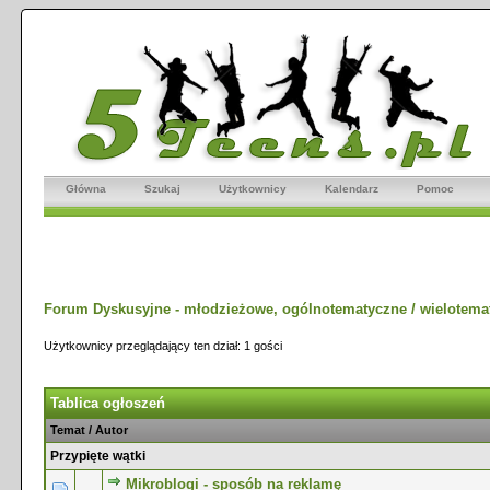
Główna
Szukaj
Użytkownicy
Kalendarz
Pomoc
Forum Dyskusyjne - młodzieżowe, ogólnotematyczne / wielotema
Użytkownicy przeglądający ten dział: 1 gości
Tablica ogłoszeń
Temat
/
Autor
Przypięte wątki
Mikroblogi - sposób na reklamę