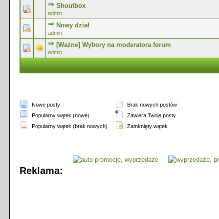
Shoutbox
0 głosów - średnia ocena: 0 na 5 gwiazdek
1
2
3
4
5
admin
Nowy dział
0 głosów - średnia ocena: 0 na 5 gwiazdek
1
2
3
4
5
admin
[Ważne] Wybory na moderatora forum
0 głosów - średnia ocena: 0 na 5 gwiazdek
1
2
3
4
5
admin
Nowe posty
Brak nowych postów
Popularny wątek (nowe)
Zawiera Twoje posty
Popularny wątek (brak nowych)
Zamknięty wątek
Reklama: