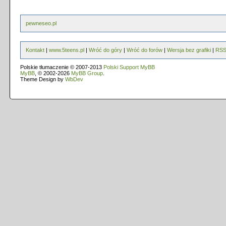
pewneseo.pl
Kontakt
|
www.5teens.pl
|
Wróć do góry
|
Wróć do forów
|
Wersja bez grafiki
|
RS
Polskie tłumaczenie © 2007-2013
Polski Support MyBB
MyBB
, © 2002-2026
MyBB Group
.
Theme Design by
WbDev