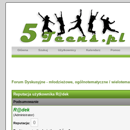
Główna
Szukaj
Użytkownicy
Kalendarz
Pomoc
Forum Dyskusyjne - młodzieżowe, ogólnotematyczne / wielotema
Reputacja użytkownika R@dek
Podsumowanie
R@dek
(Administrator)
0
Reputacja: