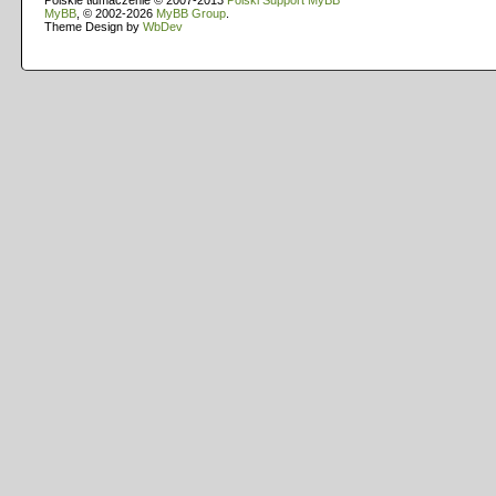
Polskie tłumaczenie © 2007-2013
Polski Support MyBB
MyBB
, © 2002-2026
MyBB Group
.
Theme Design by
WbDev