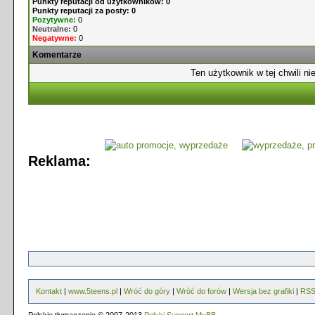
Punkty reputacji od użytkowników: 0
Punkty reputacji za posty: 0
Pozytywne:
0
Neutralne:
0
Negatywne:
0
Komentarze
Ten użytkownik w tej chwili ni
Reklama:
Kontakt
|
www.5teens.pl
|
Wróć do góry
|
Wróć do forów
|
Wersja bez grafiki
|
RS