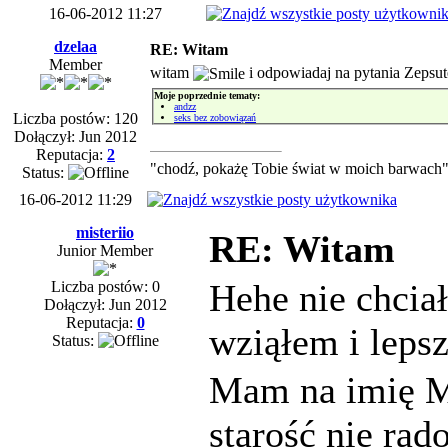
16-06-2012 11:27
dzelaa
RE: Witam
Member
witam
i odpowiadaj na pytania Zepsu
Moje poprzednie tematy:
andzz
Liczba postów: 120
seks bez zobowiązań
Dołączył: Jun 2012
Reputacja:
2
"chodź, pokażę Tobie świat w moich barwach
Status:
16-06-2012 11:29
misteriio
RE: Witam
Junior Member
Hehe nie chcia
Liczba postów: 0
Dołączył: Jun 2012
Reputacja:
0
wziąłem i leps
Status:
Mam na imię Ma
starość nie rad