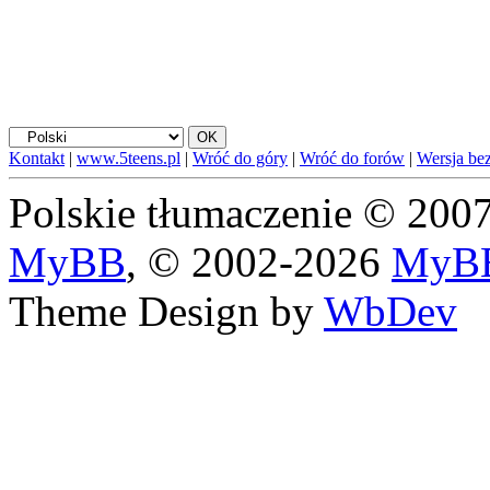
Kontakt
|
www.5teens.pl
|
Wróć do góry
|
Wróć do forów
|
Wersja bez
Polskie tłumaczenie © 20
MyBB
, © 2002-2026
MyBB
Theme Design by
WbDev