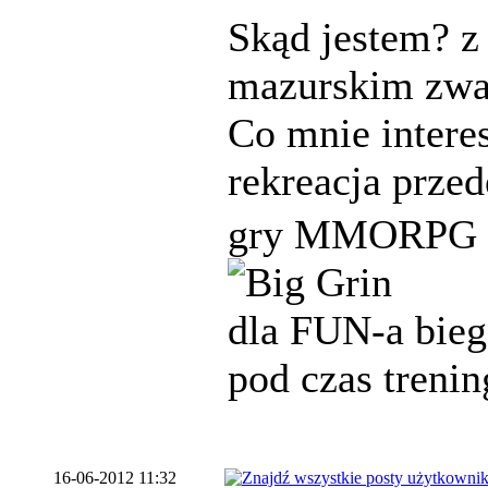
Skąd jestem? z
mazurskim zwan
Co mnie interes
rekreacja prze
gry MMORPG te
dla FUN-a biega
pod czas treni
16-06-2012 11:32