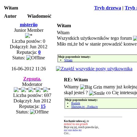
Witam
Tryb drzewa
|
Tryb 
Autor
Wiadomość
misteriio
Witam
Junior Member
Witam
Wszystkich użytkowników tego forum
Liczba postów: 0
Miło mi,że bd w stanie prowadzić konwe
Dołączył: Jun 2012
Reputacja:
0
Moje poprzednie tematy:
Status:
Witam
16-06-2012 11:26
Zepsuta.
RE: Witam
Moderator
Witamy
mamy już kolejną
skąd jesteś ?
co Cię intetesuj
Liczba postów: 697
Moje poprzednie tematy:
Dołączył: Jun 2012
Budzik
Reputacja:
15
Showup.tv , Fotka.tv
Status:
Kochanie udawaj
, że
miłość to nie grzech
Boje się jej, niech prawda śpi,
nic nie mów mi
Ciii...