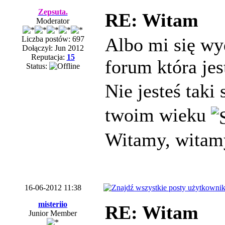
Zepsuta.
RE: Witam
Moderator
Albo mi się wyd
Liczba postów: 697
Dołączył: Jun 2012
Reputacja:
15
forum która jes
Status:
Nie jesteś taki
twoim wieku
Witamy, wita
16-06-2012 11:38
misteriio
RE: Witam
Junior Member