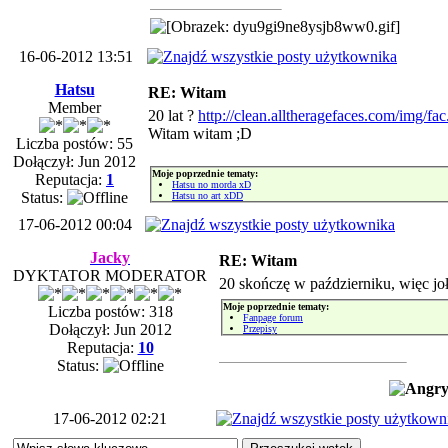
16-06-2012 13:51
Hatsu
RE: Witam
Member
20 lat ?
http://clean.alltheragefaces.com/img/fac
Witam witam ;D
Liczba postów: 55
Dołączył: Jun 2012
Moje poprzednie tematy:
Reputacja:
1
Hatsu no morda xD
Status:
Hatsu no art xDD
17-06-2012 00:04
Jacky
RE: Witam
DYKTATOR MODERATOR
20 skończę w październiku, więc jo
Moje poprzednie tematy:
Liczba postów: 318
Fanpage forum
Dołączył: Jun 2012
Przepisy
Reputacja:
10
Status:
17-06-2012 02:21