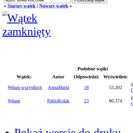
«
Starszy wątek
|
Nowszy wątek
»
Podobne wątki
Wątek:
Autor
Odpowiedzi:
Wyświetleń:
Witam wszystkich
AnnaMaria
18
53,202
O
Witam
PabloKolak
23
80,374
O
Pokaż wersję do druku