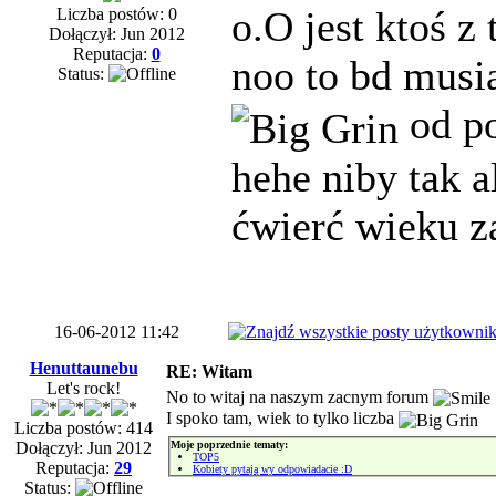
o.O jest ktoś z
Liczba postów: 0
Dołączył: Jun 2012
Reputacja:
0
noo to bd musi
Status:
od po
hehe niby tak al
ćwierć wieku z
16-06-2012 11:42
Henuttaunebu
RE: Witam
Let's rock!
No to witaj na naszym zacnym forum
I spoko tam, wiek to tylko liczba
Liczba postów: 414
Moje poprzednie tematy:
Dołączył: Jun 2012
TOP5
Reputacja:
29
Kobiety pytają wy odpowiadacie :D
Status: