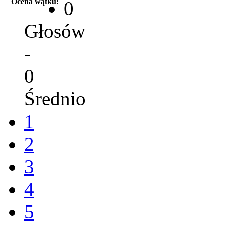
Ocena wątku:
0
Głosów
-
0
Średnio
1
2
3
4
5