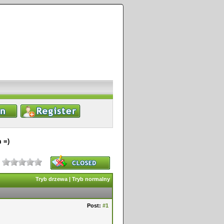
 =)
Tryb drzewa
|
Tryb normalny
Post:
#1