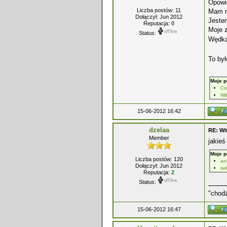
Opowi
Liczba postów: 11
Mam n
Dołączył: Jun 2012
Jestem
Reputacja:
0
Moje 
Status:
Wędka
To był
Moje p
Co
Wi
15-06-2012 16:42
dzelaa
RE: Wi
Member
jakie
Moje p
Liczba postów: 120
an
Dołączył: Jun 2012
se
Reputacja:
2
Status:
"chod
15-06-2012 16:47