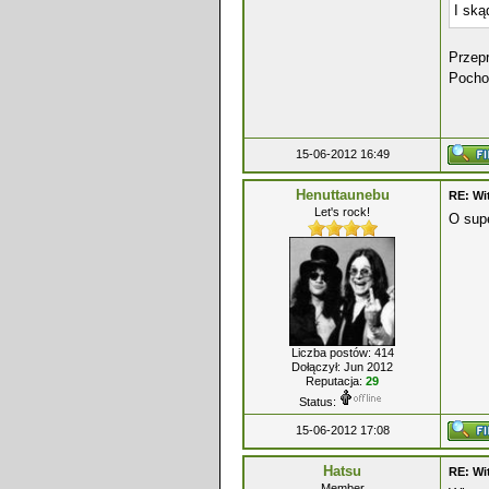
I ską
Przep
Pocho
15-06-2012 16:49
Henuttaunebu
RE: Wi
Let's rock!
O supe
Liczba postów: 414
Dołączył: Jun 2012
Reputacja:
29
Status:
15-06-2012 17:08
Hatsu
RE: Wi
Member