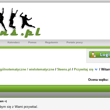
Kalendarz
Pomoc
Regulamin
Portale pracy
gólnotematyczne / wielotematyczne
/
5teens.pl
/
Przywitaj się
/
Witam
Ocena wątku:
am =)
łbym się z Wami przywitać.