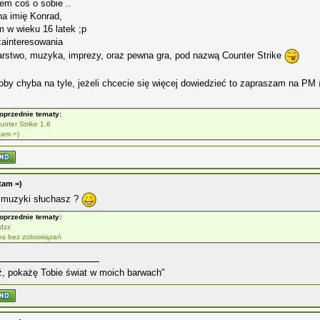
em coś o sobie ..
a imię Konrad,
 w wieku 16 latek ;p
zainteresowania
rstwo, muzyka, imprezy, oraz pewna gra, pod nazwą Counter Strike
oby chyba na tyle, jeżeli chcecie się więcej dowiedzieć to zapraszam na PM
oprzednie tematy:
unter Strike 1.6
tam =)
tam =)
ś muzyki słuchasz ?
oprzednie tematy:
dzz
ks bez zobowiązań
ź, pokażę Tobie świat w moich barwach"