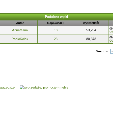
Podobne wątki
Autor
Odpowiedzi:
Wyświetleń:
09
AnnaMaria
18
53,204
Os
09
PabloKolak
23
80,378
Os
Skocz do: