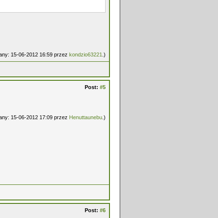
wany: 15-06-2012 16:59 przez
kondzio63221
.)
Post:
#5
wany: 15-06-2012 17:09 przez
Henuttaunebu
.)
Post:
#6