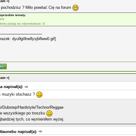
tam =)
 pochodzisz ? Miło powitać Cię na forum
oprzednie tematy:
OP5
biety pytają wy odpowiadacie :D
tam =)
a napisał(a):
ś muzyki słuchasz ?
ro/Dubstep/Hardstyle/Techno/Reggae
ie wszystkiego po troszku
jbardziej tych, co wymieniłem wyżej.
ttaunebu napisał(a):