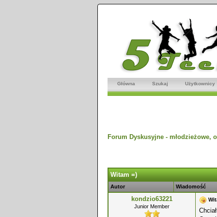
Główna
Szukaj
Użytkownicy
Forum Dyskusyjne - młodzieżowe, o
dnio
Witam =)
Autor
Wiadomość
kondzio63221
Wit
Junior Member
Chcia