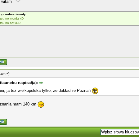
 witam =^-^=
oprzednie tematy:
tsu no morda xD
tsu no art xDD
tam =)
ttaunebu napisał(a):
er, ja też wielkopolska tylko, że dokładnie Poznań
znania mam 140 km