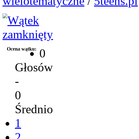
wielotematyczne
/
5teens.pl
Ocena wątku:
0
Głosów
-
0
Średnio
1
2