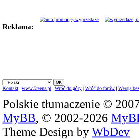
Reklama:
Kontakt
|
www.5teens.pl
|
Wróć do góry
|
Wróć do forów
|
Wersja bez
Polskie tłumaczenie © 20
MyBB
, © 2002-2026
MyBB
Theme Design by
WbDev