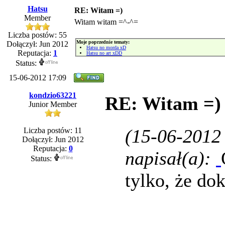
Hatsu
RE: Witam =)
Member
Witam witam =^-^=
Liczba postów: 55
Moje poprzednie tematy:
Dołączył: Jun 2012
Hatsu no morda xD
Reputacja:
1
Hatsu no art xDD
Status:
15-06-2012 17:09
kondzio63221
RE: Witam =)
Junior Member
(15-06-2012
Liczba postów: 11
Dołączył: Jun 2012
Reputacja:
0
napisał(a):
Status:
tylko, że do