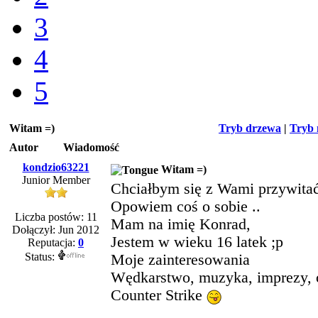
3
4
5
Witam =)
Tryb drzewa
|
Tryb 
Autor
Wiadomość
kondzio63221
Witam =)
Junior Member
Chciałbym się z Wami przywitać
Opowiem coś o sobie ..
Liczba postów: 11
Mam na imię Konrad,
Dołączył: Jun 2012
Jestem w wieku 16 latek ;p
Reputacja:
0
Status:
Moje zainteresowania
Wędkarstwo, muzyka, imprezy, 
Counter Strike