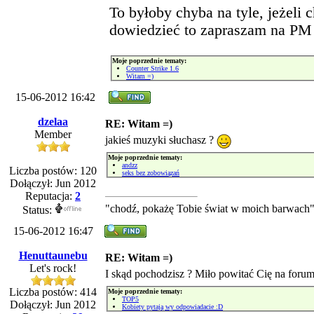
To byłoby chyba na tyle, jeżeli c
dowiedzieć to zapraszam na P
Moje poprzednie tematy:
Counter Strike 1.6
Witam =)
15-06-2012 16:42
dzelaa
RE: Witam =)
Member
jakieś muzyki słuchasz ?
Moje poprzednie tematy:
andzz
Liczba postów: 120
seks bez zobowiązań
Dołączył: Jun 2012
Reputacja:
2
"chodź, pokażę Tobie świat w moich barwach
Status:
15-06-2012 16:47
Henuttaunebu
RE: Witam =)
Let's rock!
I skąd pochodzisz ? Miło powitać Cię na foru
Liczba postów: 414
Moje poprzednie tematy:
TOP5
Dołączył: Jun 2012
Kobiety pytają wy odpowiadacie :D