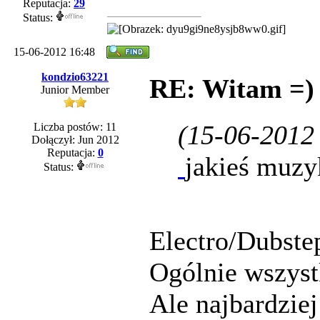
Reputacja:
29
Status:
15-06-2012 16:48
kondzio63221
RE: Witam =)
Junior Member
(15-06-2012
Liczba postów: 11
Dołączył: Jun 2012
Reputacja:
0
jakieś muzy
Status:
Electro/Dubste
Ogólnie wszyst
Ale najbardzie