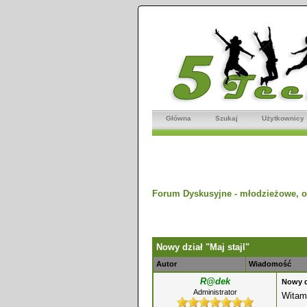
Główna
Szukaj
Użytkownicy
Forum Dyskusyjne - młodzieżowe, o
dnio
Nowy dział "Maj stajl"
Autor
Wiadomość
R@dek
Nowy dz
Administrator
Witam