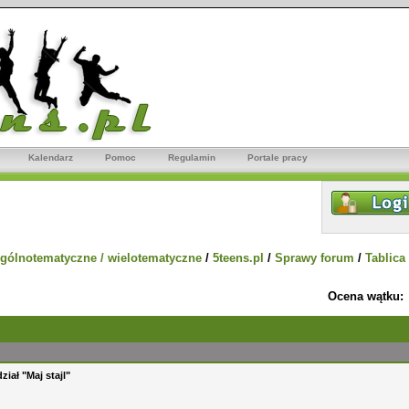
Kalendarz
Pomoc
Regulamin
Portale pracy
gólnotematyczne / wielotematyczne
/
5teens.pl
/
Sprawy forum
/
Tablica
Ocena wątku:
iał "Maj stajl"