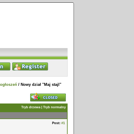
 ogłoszeń
/
Nowy dział "Maj stajl"
Tryb drzewa
|
Tryb normalny
Post:
#1