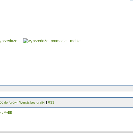
óć do forów
|
Wersja bez grafiki
|
RSS
ort MyBB