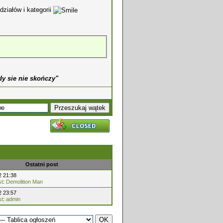
działów i kategorii
dy sie nie skończy"
Ostatni post
2 21:38
st
:
Demolition Man
2 23:57
st
:
admin