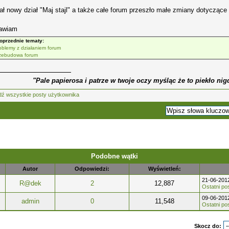
ł nowy dział "Maj stajl" a także całe forum przeszło małe zmiany dotyczące 
awiam
oprzednie tematy:
oblemy z działaniem forum
zebudowa forum
"Pale papierosa i patrze w twoje oczy myśląc że to piekło nig
Podobne wątki
Autor
Odpowiedzi:
Wyświetleń:
21-06-201
R@dek
2
12,887
Ostatni po
09-06-201
admin
0
11,548
Ostatni po
Skocz do: